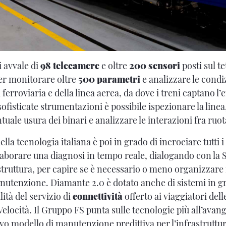
i avvale di
98 telecamere
e oltre
200 sensori
posti sul te
per monitorare oltre
500 parametri
e analizzare le condi
 ferroviaria e della linea aerea, da dove i treni captano l’e
ofisticate strumentazioni è possibile ispezionare la linea,
tuale usura dei binari e analizzare le interazioni fra ruot
la tecnologia italiana è poi in grado di incrociare tutti i 
elaborare una diagnosi in tempo reale, dialogando con la 
struttura, per capire se è necessario o meno organizzar
anutenzione. Diamante 2.0 è dotato anche di sistemi in g
ità del servizio di
connettività
offerto ai viaggiatori dell
a Velocità. Il Gruppo FS punta sulle tecnologie più all’avan
vo modello di manutenzione predittiva per l’infrastruttur