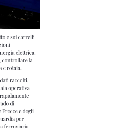
tto e sui carrelli
zioni
nergia elettrica.
 controllare la
a e rotaia.
dati raccolti,
Sala operativa
e rapidamente
rado di
e Frecce e degli
guardia per
a ferroviaria,