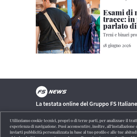
Esami di 
tracce: in
parlato di
Treni e binari pr
18 giugno 2026
La testata online del Gruppo FS Italian
Utilizziamo cookie tecnici, propri o di terze parti, per analizzare il tra
esperienza di navigazione. Puoi acconsentire, inoltre, all’installazione 
inviarti pubblicità personalizzata in base al tuo profilo e alle tue abitud
Registrazione Tribunale di Roma n° 204/2009
|
Aut. SIAE 1312