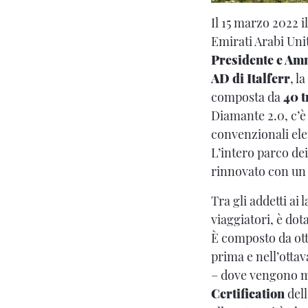
Il 15 marzo 2022 i
Emirati Arabi Unit
Presidente e Amm
AD di Italferr
, l
composta da
40 t
Diamante 2.0, c’è
convenzionali elet
L’intero parco de
rinnovato con un i
Tra gli addetti ai 
viaggiatori, è dot
È composto da otto
prima e nell’ottava
– dove vengono mis
Certification
dell