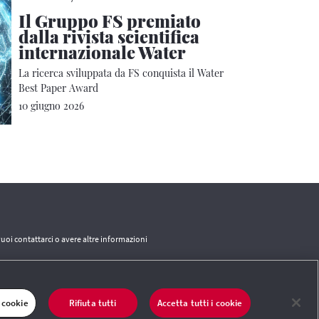
Il Gruppo FS premiato
dalla rivista scientifica
internazionale Water
La ricerca sviluppata da FS conquista il Water
Best Paper Award
10 giugno 2026
vuoi contattarci o avere altre informazioni
CONTATTI
 cookie
Rifiuta tutti
Accetta tutti i cookie
 del sito
|
Termini e condizioni
|
Credits
|
Protezione dei dati