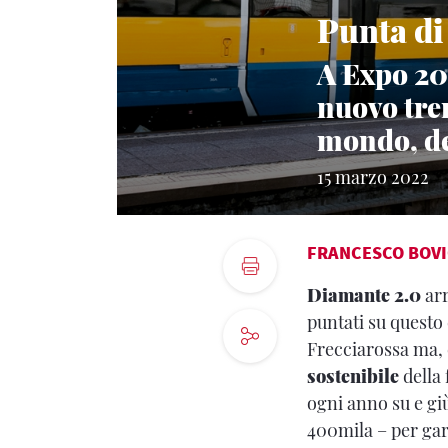
Punta d
A Expo 202
nuovo tren
mondo, ded
15 marzo 2022
FRANCESCO BOV
Diamante 2.0
arr
puntati su questo
Frecciarossa ma, co
sostenibile
della 
ogni anno su e giù
400mila – per gar