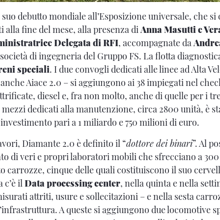
l suo debutto mondiale all’Esposizione universale, che si
i alla fine del mese, alla presenza di
Anna Masutti e Ver
inistratrice Delegata di RFI
, accompagnate da
Andre
a società di ingegneria del Gruppo FS. La flotta diagnostic
reni speciali
. I due convogli dedicati alle linee ad Alta Ve
 anche Aiace 2.0 – si aggiungono ai 38 impiegati nel chec
trificate, diesel e, fra non molto, anche di quelle per i tr
i mezzi dedicati alla manutenzione, circa 2800 unità, è s
nvestimento pari a 1 miliardo e 750 milioni di euro.
lavori, Diamante 2.0 è definito il “
dottore dei binari
”. Al po
ato di veri e propri laboratori mobili che sfrecciano a 300
 carrozze, cinque delle quali costituiscono il suo cervello
 c’è il
Data processing center
, nella quinta e nella sett
urati attriti, usure e sollecitazioni – e nella sesta carro
’infrastruttura. A queste si aggiungono due locomotive sp