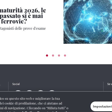
maturità 2026, le
 passato si è mai
 ferrovie?
otagonisti delle prove d'esame
e
Social
Se 
ffico su questo sito web e migliorare la tua
dei cookie di profilazione, che ci aiutano ad
Impostazioni
ini di navigazione. Cliccando su “Rifiuta tutti” o
/I/1382-Lic. Società Consortile Fonografici 577/08
|
© Gruppo FS Italiane 2020
|
Mappa