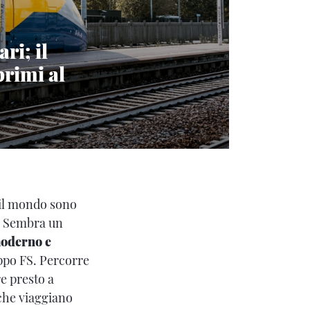
ri; il
primi al
to il mondo sono
y. Sembra un
moderno e
ppo FS. Percorre
re presto a
 che viaggiano