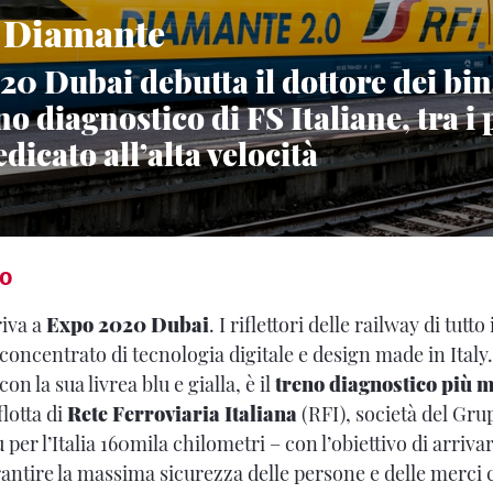
i Diamante
0 Dubai debutta il dottore dei bina
o diagnostico di FS Italiane, tra i 
icato all’alta velocità
IO
iva a
Expo 2020 Dubai
. I riflettori delle railway di tut
 concentrato di tecnologia digitale e design made in Ital
n la sua livrea blu e gialla, è il
treno diagnostico più 
flotta di
Rete Ferroviaria Italiana
(RFI), società del Gru
 per l’Italia 160mila chilometri – con l’obiettivo di arriva
antire la massima sicurezza delle persone e delle merci