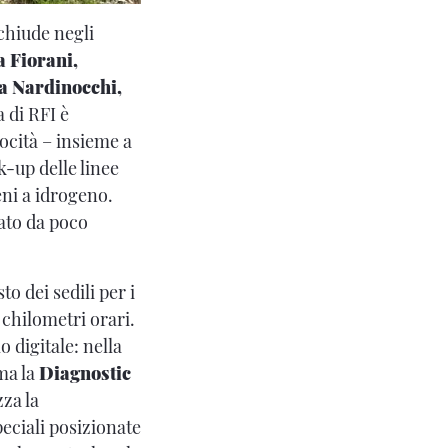
 chiude negli
a Fiorani,
a Nardinocchi,
a di RFI è
locità – insieme a
k-up delle linee
eni a idrogeno.
tato da poco
sto dei sedili per i
 chilometri orari.
 digitale: nella
ima la
Diagnostic
zza la
eciali posizionate