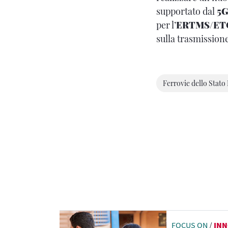
supportato dal
5
per l’
ERTMS/ETCS 
sulla trasmissione 
Ferrovie dello Stato 
FOCUS ON
/
INN