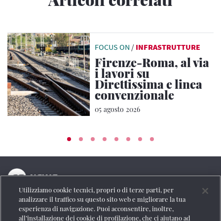
FOCUS ON
/
INFRASTRUTTURE
Firenze-Roma, al via
i lavori su
Direttissima e linea
convenzionale
05 agosto 2026
Utilizziamo cookie tecnici, propri o di terze parti, per
La testata online del Gruppo FS Italiane
analizzare il traffico su questo sito web e migliorare la tua
esperienza di navigazione. Puoi acconsentire, inoltre,
Social
all’installazione dei cookie di profilazione, che ci aiutano ad