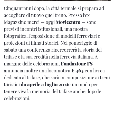
Cinquant'anni dopo, la città termale si prepara ad
accogliere di nuovo quel treno. Presso l'ex
Magazzino merci — oggi
Movicentro
— sono
previsti incontri istituzionali, una mostra
fotografica, l'esposizione di modelli ferroviari e
proiezioni di filmati storici. Nel pomeriggio di
sabato una conferenza ripercorrerà la storia del
trifase e la sua eredità nella ferrovia italiana. A
margine delle celebrazioni,
Fondazione FS
annuncia inoltre una locomotiva
E.464
con livrea
dedicata al trifase, che sarà in composizione ai treni
turistici
da aprile a luglio 2026
: un modo per
tenere viva la memoria del trifase anche dopo le
celebrazioni.