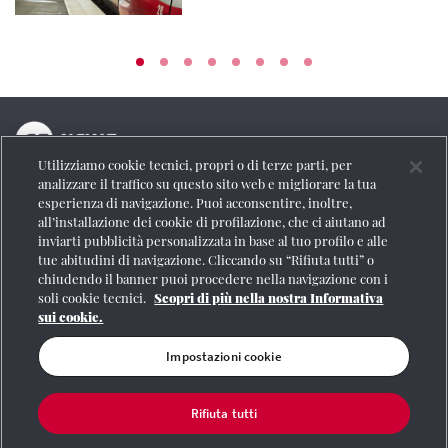
Utilizziamo cookie tecnici, propri o di terze parti, per
La testata online del Gruppo FS Italiane
analizzare il traffico su questo sito web e migliorare la tua
esperienza di navigazione. Puoi acconsentire, inoltre,
Social
all’installazione dei cookie di profilazione, che ci aiutano ad
inviarti pubblicità personalizzata in base al tuo profilo e alle
tue abitudini di navigazione. Cliccando su “Rifiuta tutti” o
chiudendo il banner puoi procedere nella navigazione con i
soli cookie tecnici.
Scopri di più nella nostra Informativa
Se vuoi contattarci o avere altre informazioni
sui cookie.
CONTATTI
Impostazioni cookie
Rifiuta tutti
Registrazione Tribunale di Roma n° 204/2009
|
Aut. SIAE 1312/I/1382-Lic.
Società Consortile Fonografici 577/08
|
© Gruppo FS Italiane 2020
|
Mappa del