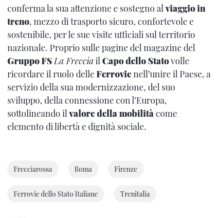
conferma la sua attenzione e sostegno al
viaggio in
treno
, mezzo di trasporto sicuro, confortevole e
sostenibile, per le sue visite ufficiali sul territorio
nazionale. Proprio sulle pagine del magazine del
Gruppo FS
La Freccia
il
Capo dello Stato
volle
ricordare il ruolo delle
Ferrovie
nell’unire il Paese, a
servizio della sua modernizzazione, del suo
sviluppo, della connessione con l’Europa,
sottolineando il
valore della mobilità
come
elemento di libertà e dignità sociale.
Frecciarossa
Roma
Firenze
Ferrovie dello Stato Italiane
Trenitalia