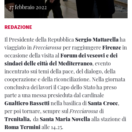
27 febbraio 2022
REDAZIONE
Il Presidente della Repubblica
Sergio Mattarella
ha
viaggiato in
Frecciarossa
per raggiungere
Firenze
in
occasione della visita al
Forum dei vescovi e dei
sindaci delle città del Mediterraneo
, evento
incentrato sui temi della pace, del dialogo, della
cooperazione e della riconciliazione. Nella giornata
conclusiva dei lavori il Capo dello Stato ha preso
parte a una messa presieduta dal cardinale
Gualtiero Bassetti
nella basilica di
Santa Croce
,
per poi tornare, sempre sul
Frecciarossa
di
Trenitalia
,
da
Santa Maria Novella
alla stazione di
Roma Termini
alle 14.25.