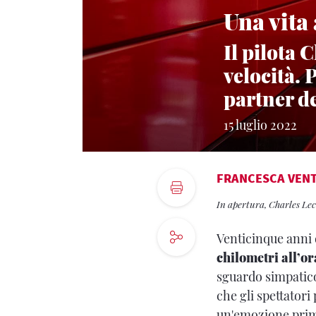
Una vita
Il pilota 
velocità. 
partner de
15 luglio 2022
FRANCESCA VEN
In apertura, Charles Le
Venticinque anni 
chilometri all’or
sguardo simpatico
che gli spettatori
un'emozione prima