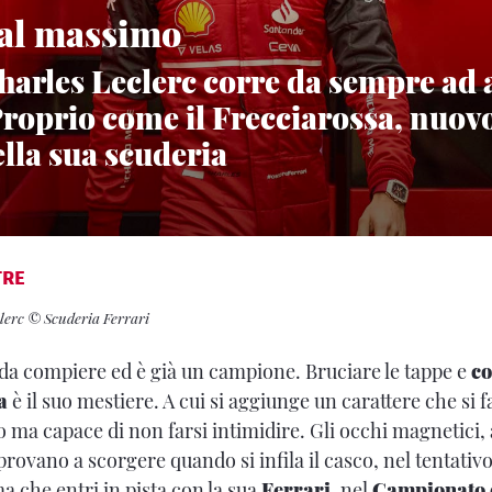
 al massimo
Charles Leclerc corre da sempre ad 
Proprio come il Frecciarossa, nuovo
lla sua scuderia
TRE
clerc © Scuderia Ferrari
da compiere ed è già un campione. Bruciare le tappe e
co
a
è il suo mestiere. A cui si aggiunge un carattere che si 
 ma capace di non farsi intimidire. Gli occhi magnetici, 
 provano a scorgere quando si infila il casco, nel tentativo
 che entri in pista con la sua
Ferrari
, nel
Campionato 