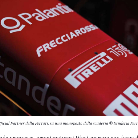
fficial Partner della Ferrari, su una monoposto della scuderia © Scuderia Ferr
nde promessa, ormai matura: i tifosi sperano con forza d