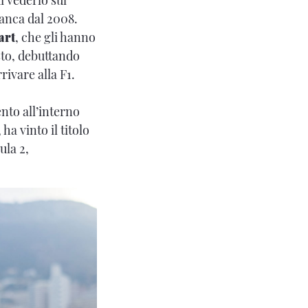
manca dal 2008.
art
, che gli hanno
sto, debuttando
ivare alla F1.
ento all’interno
a vinto il titolo
ula 2,