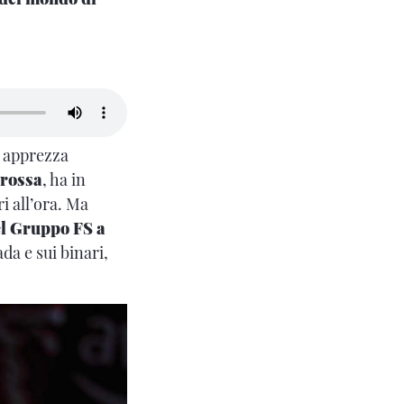
, apprezza
arossa
, ha in
i all’ora. Ma
el Gruppo FS a
ada e sui binari,