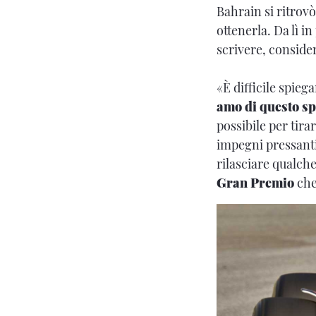
Bahrain si ritrovò
ottenerla. Da lì in
scrivere, consider
«È difficile spieg
amo di questo sp
possibile per tira
impegni pressanti 
rilasciare qualch
Gran Premio
che