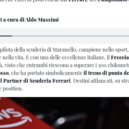
st a cura di Aldo Massimi
 pilota della scuderia di Maranello, campione nello sport
 nella vita. E con una delle eccellenze italiane,
il
Frecci
à, visto che entrambi riescono a superare i 300 chilometr
osso
, che ha portato simbolicamente
il treno di punta d
al Partner di Scuderia Ferrari
. Destini affiancati, su str
 position.