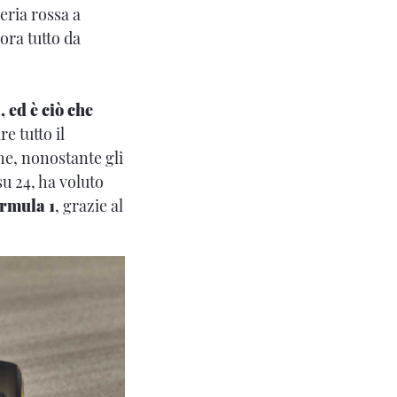
deria rossa a
cora tutto da
 ed è ciò che
re tutto il
che, nonostante gli
su 24, ha voluto
rmula 1
, grazie al