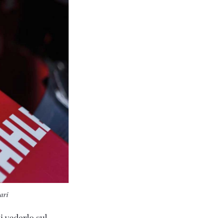
ari
i vederlo sul