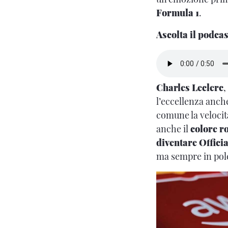
Formula 1
.
Ascolta il podca
Charles Leclerc
,
l’eccellenza anche
comune la velocit
anche il
colore r
diventare Offici
ma sempre in pole