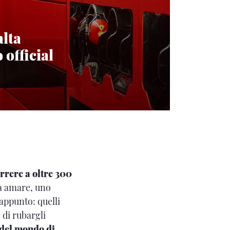
alta
 official
rrere a oltre 300
fa amare, uno
appunto: quelli
 di rubargli
del mondo di