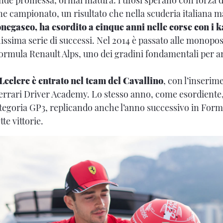
ine campionato, un risultato che nella scuderia italiana 
negasco, ha esordito a cinque anni nelle corse con i k
issima serie di successi. Nel 2014 è passato alle monopo
rmula Renault Alps, uno dei gradini fondamentali per arr
 Leclerc è entrato nel team del Cavallino
, con l’inserim
rari Driver Academy. Lo stesso anno, come esordiente, h
tegoria GP3, replicando anche l’anno successivo in Form
te vittorie.