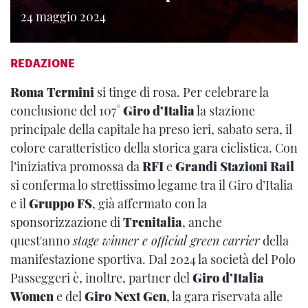
24 maggio 2024
REDAZIONE
Roma Termini
si tinge di rosa. Per celebrare la
conclusione del 107°
Giro d’Italia
la stazione
principale della capitale ha preso ieri, sabato sera, il
colore caratteristico della storica gara ciclistica. Con
l’iniziativa promossa da
RFI
e
Grandi Stazioni Rail
si conferma lo strettissimo legame tra il Giro d’Italia
e il
Gruppo FS
, già affermato con la
sponsorizzazione di
Trenitalia
, anche
quest'anno
stage winner e official green carrier
della
manifestazione sportiva. Dal 2024 la società del Polo
Passeggeri è, inoltre, partner del
Giro d’Italia
Women
e del
Giro Next Gen
, la gara riservata alle