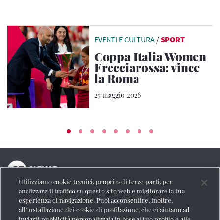
EVENTI E CULTURA
/
SPORT
Coppa Italia Women
Frecciarossa: vince
la Roma
25 maggio 2026
Utilizziamo cookie tecnici, propri o di terze parti, per
La testata online del Gruppo FS Italiane
analizzare il traffico su questo sito web e migliorare la tua
esperienza di navigazione. Puoi acconsentire, inoltre,
Social
all’installazione dei cookie di profilazione, che ci aiutano ad
inviarti pubblicità personalizzata in base al tuo profilo e alle