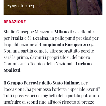
25 agosto 2023
REDAZIONE
Stadio Giuseppe Meazza, a
Milano
il 12 settembre
per l’
Italia
c’è l’
Ucraina
, in palio punti preziosi per
la qualificazione al
Campionato Europeo 2024
.
Non una partita come le altre soprattutto perché
sarà la prima, davanti i propri tifosi, del nuovo
Commissario Tecnico della Nazionale
Luciano
Spalletti
.
Il
Gruppo Ferrovie dello Stato Italiane
, per
l’occasione, ha promosso l’offerta “Speciale Eventi”.
Tutti i possessori dei biglietti della partita potranno
usufruire di sconti fino all’80% rispetto al prezzo