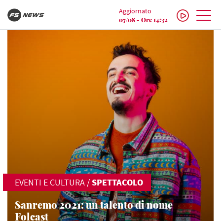
Aggiornato
07/08 - Ore 14:32
EVENTI E CULTURA
/
SPETTACOLO
Sanremo 2021: un talento di nome
Folcast