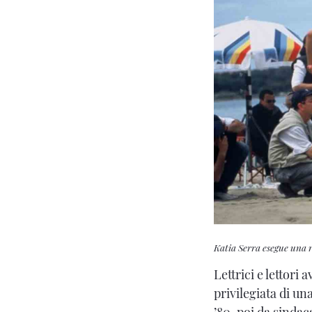
Katia Serra esegue una r
Lettrici e lettori
privilegiata di u
’80, poi da sinda