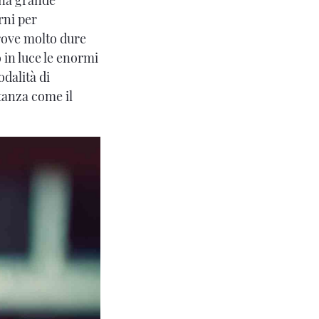
rni per
rove molto dure
 in luce le enormi
dalità di
tanza come il