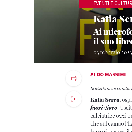
EVENTI E CULTU
Katia Ser
Ai microfo
il suo libr
03 febbraio 2023
ALDO MASSIMI
In apertura un estratto 
Katia Serra
, osp
fuori gioco
. Uscit
calciatrice oggi o
che sul campo l’ha
la passione per i