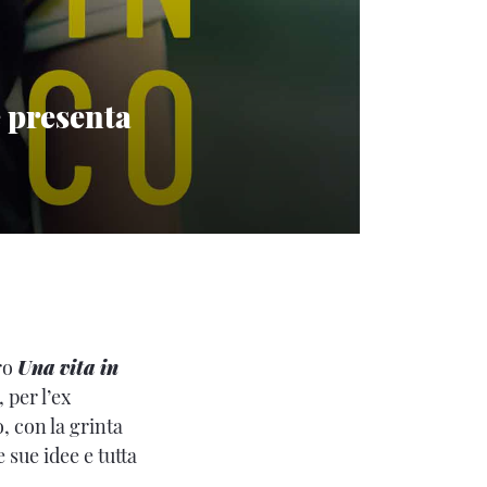
e presenta
bro
Una vita in
, per l’ex
, con la grinta
 sue idee e tutta