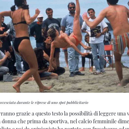
ovesciata durante le riprese di uno spot pubblicitario
 avranno grazie a questo testo la possibilità di leggere una 
na donna che prima da sportiva, nel calcio femminile dime
calista e poi da opinionista ha portato con freschezza ed 