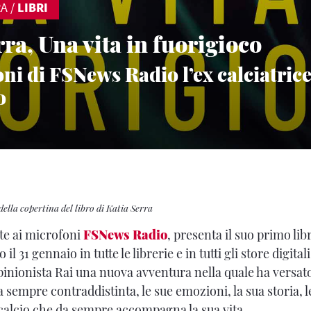
RA
/
LIBRI
ra, Una vita in fuorigioco
ni di FSNews Radio l’ex calciatric
o
della copertina del libro di Katia Serra
ite ai microfoni
FSNews Radio
, presenta il suo primo li
o il 31 gennaio in tutte le librerie e in tutti gli store digitali
pinionista Rai una nuova avventura nella quale ha versato
 sempre contraddistinta, le sue emozioni, la sua storia, le
l calcio che da sempre accompagna la sua vita.