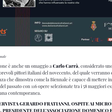
nnale
zione è anche un omaggio a
Carlo Carrà
, considerato uno
revoli pittori italiani del novecento, del quale verranno e
za che dimostra come la Biennale è capace di mettere in d
 del passato con 116 opere selezionate tra i 58 maggiori e
aliana contemporanea.
ERVISTA GERARDO FRATIANNI, OSPITE AI MICRO
O
, PRESIDENTE DELL'ASSOCIAZIONE DOMENICO 