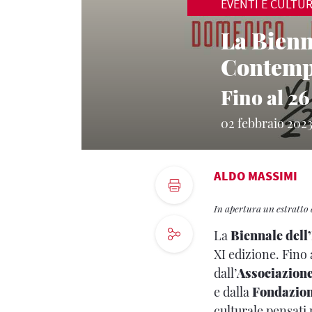
EVENTI E CULTU
La Bienn
Contemp
Fino al 2
02 febbraio 202
ALDO MASSIMI
In apertura un estratto 
La
Biennale dell
XI edizione. Fino 
dall’
Associazione
e dalla
Fondazion
culturale pensati 