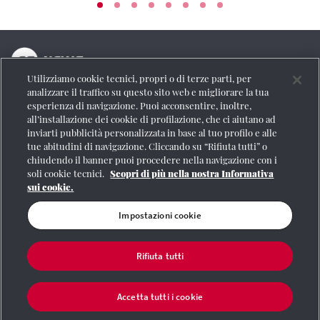
Utilizziamo cookie tecnici, propri o di terze parti, per
La testata online del Gruppo FS Italiane
analizzare il traffico su questo sito web e migliorare la tua
esperienza di navigazione. Puoi acconsentire, inoltre,
Social
all’installazione dei cookie di profilazione, che ci aiutano ad
inviarti pubblicità personalizzata in base al tuo profilo e alle
tue abitudini di navigazione. Cliccando su “Rifiuta tutti” o
chiudendo il banner puoi procedere nella navigazione con i
soli cookie tecnici.
Scopri di più nella nostra Informativa
Se vuoi contattarci o avere altre informazioni
sui cookie.
CONTATTI
Impostazioni cookie
Rifiuta tutti
Registrazione Tribunale di Roma n° 204/2009
|
Aut. SIAE 1312/I/1382-Lic.
Società Consortile Fonografici 577/08
|
© Gruppo FS Italiane 2020
|
Mappa del
sito
|
Termini e condizioni
|
Credits
|
Protezione dei dati personali
|
Partita
Accetta tutti i cookie
Iva 06359501001
|
Informativa cookie
|
Impostazioni cookie