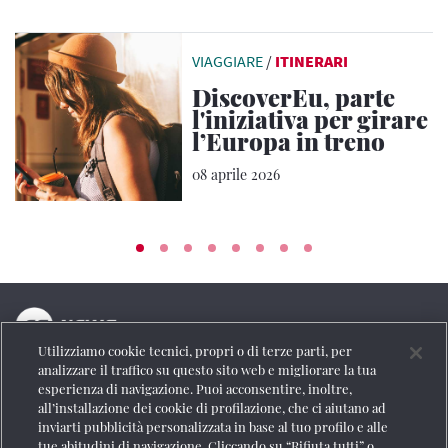
VIAGGIARE
/
ITINERARI
DiscoverEu, parte
l'iniziativa per girare
l’Europa in treno
08 aprile 2026
Utilizziamo cookie tecnici, propri o di terze parti, per
La testata online del Gruppo FS Italiane
analizzare il traffico su questo sito web e migliorare la tua
esperienza di navigazione. Puoi acconsentire, inoltre,
Social
all’installazione dei cookie di profilazione, che ci aiutano ad
inviarti pubblicità personalizzata in base al tuo profilo e alle
tue abitudini di navigazione. Cliccando su “Rifiuta tutti” o