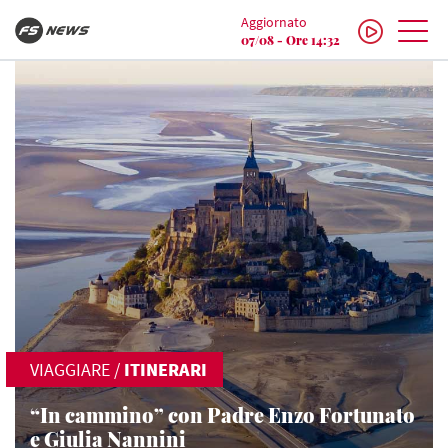
Aggiornato
07/08 - Ore 14:32
VIAGGIARE
/
ITINERARI
“In cammino” con Padre Enzo Fortunato
e Giulia Nannini