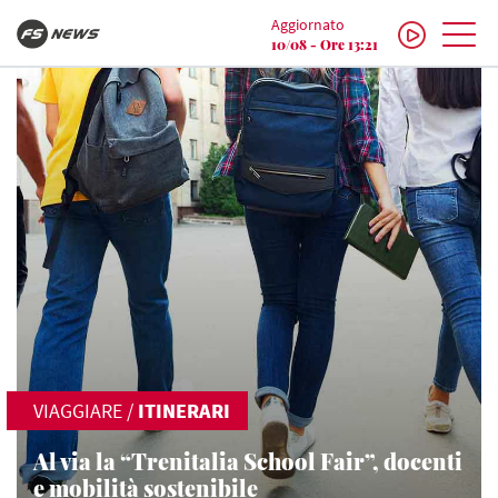
Aggiornato
10/08 - Ore 13:21
VIAGGIARE
/
ITINERARI
Al via la “Trenitalia School Fair”, docenti
e mobilità sostenibile