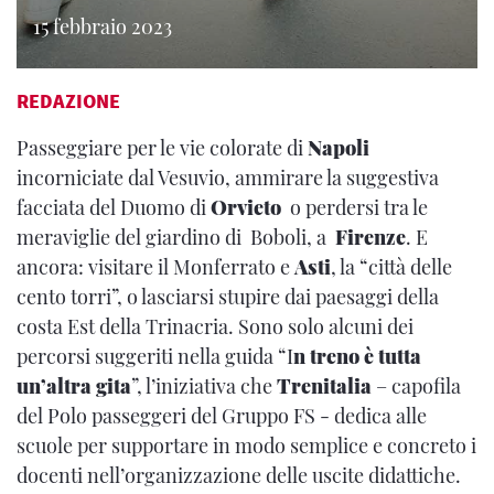
15 febbraio 2023
REDAZIONE
Passeggiare per le vie colorate di
Napoli
incorniciate dal Vesuvio, ammirare la suggestiva
facciata del Duomo di
Orvieto
o perdersi tra le
meraviglie del giardino di Boboli, a
Firenze
. E
ancora: visitare il Monferrato e
Asti
, la “città delle
cento torri”, o lasciarsi stupire dai paesaggi della
costa Est della Trinacria. Sono solo alcuni dei
percorsi suggeriti nella guida “I
n treno è tutta
un’altra gita
”, l’iniziativa che
Trenitalia
– capofila
del Polo passeggeri del Gruppo FS - dedica alle
scuole per supportare in modo semplice e concreto i
docenti nell’organizzazione delle uscite didattiche.