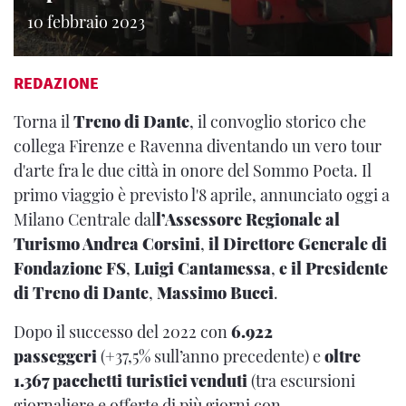
10 febbraio 2023
REDAZIONE
Torna il
Treno di Dante
, il convoglio storico che
collega Firenze e Ravenna diventando un vero tour
d'arte fra le due città in onore del Sommo Poeta. Il
primo viaggio è previsto l'8 aprile, annunciato oggi a
Milano Centrale dal
l’Assessore Regionale al
Turismo Andrea Corsini
,
il Direttore Generale di
Fondazione FS
,
Luigi Cantamessa
,
e il Presidente
di Treno di Dante
,
Massimo Bucci
.
Dopo il successo del 2022 con
6.922
passeggeri
(+37,5% sull’anno precedente) e
oltre
1.367 pacchetti turistici venduti
(tra escursioni
giornaliere e offerte di più giorni con