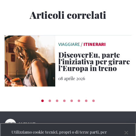
Articoli correlati
VIAGGIARE
/
ITINERARI
DiscoverEu, parte
l'iniziativa per girare
l’Europa in treno
08 aprile 2026
Utilizziamo cookie tecnici, propri o di terze parti, per
La testata online del Gruppo FS Italiane