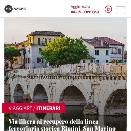
Aggiornato
08/08 - Ore 13:41
VIAGGIARE
/
ITINERARI
Via libera al recupero della linea
ferroviaria storica Rimini-San Marino