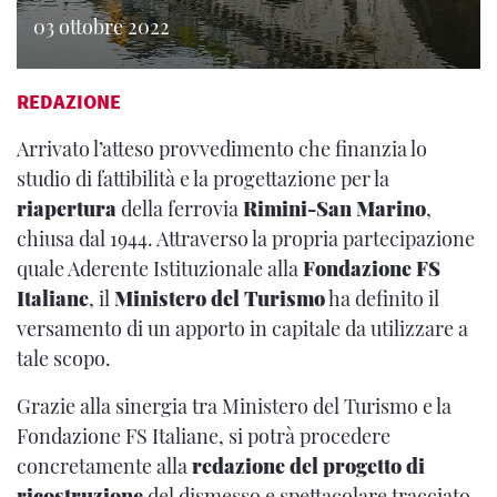
03 ottobre 2022
REDAZIONE
Arrivato l’atteso provvedimento che finanzia lo
studio di fattibilità e la progettazione per la
riapertura
della ferrovia
Rimini-San Marino
,
chiusa dal 1944. Attraverso la propria partecipazione
quale Aderente Istituzionale alla
Fondazione FS
Italiane
, il
Ministero del Turismo
ha definito il
versamento di un apporto in capitale da utilizzare a
tale scopo.
Grazie alla sinergia tra Ministero del Turismo e la
Fondazione FS Italiane, si potrà procedere
concretamente alla
redazione del progetto di
ricostruzione
del dismesso e spettacolare tracciato