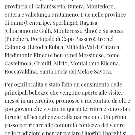
provincia di Caltanissetta: Butera, Montedoro,
Sutera e Vallelunga Pratameno. Due nelle province
di Enna (Centuripe, Sperlinga), Ragusa
(Chiaramonte Gulfi, Monterosso Almo) e Siracusa
(Buccheri, Portopalo di Capo Passero), tre nel
Catanese (Licodia Eubea, Militello Val di Catania,
Piedimonte Etneo) e ben 13 nel Messinese, come
Castelmola, Graniti, Mirto, Montalbano Elicona,
Roccavaldina, Santa Lucia del Mela e Savoca.
Per ogni località è stato fatto un censimento delle
principali bellezze che vengono aperte alle visite,
messe in un circuito, promosse e raccontate da oltre
500 giovani che vivono in questi territori e sono stati
formati all’accoglienza e alla narrazione. Un primo
passo per ridare alle comunità contezza del valore
delle tradizioni e per far parlare i luoghi: i borghi si