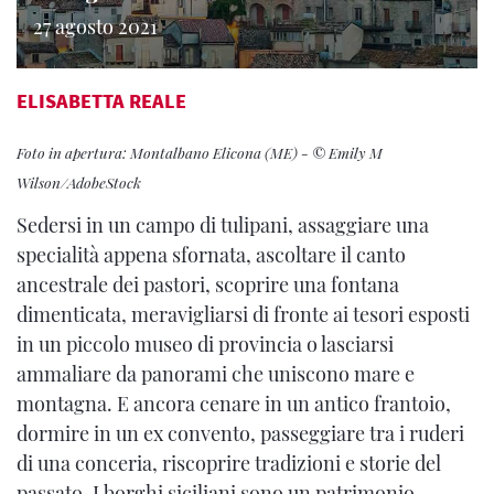
27 agosto 2021
ELISABETTA REALE
Foto in apertura: Montalbano Elicona (ME) - © Emily M
Wilson/AdobeStock
Sedersi in un campo di tulipani, assaggiare una
specialità appena sfornata, ascoltare il canto
ancestrale dei pastori, scoprire una fontana
dimenticata, meravigliarsi di fronte ai tesori esposti
in un piccolo museo di provincia o lasciarsi
ammaliare da panorami che uniscono mare e
montagna. E ancora cenare in un antico frantoio,
dormire in un ex convento, passeggiare tra i ruderi
di una conceria, riscoprire tradizioni e storie del
passato. I borghi siciliani sono un patrimonio