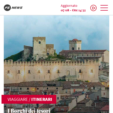
Aggiornato
07/08 - Ore 14:32
VIAGGIARE
/
ITINERARI
I Borghi dei tesori