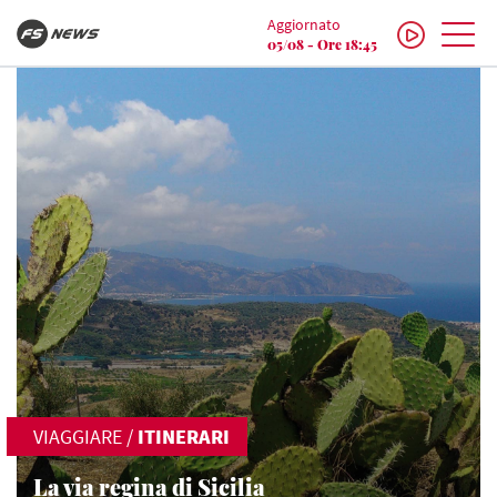
Aggiornato
05/08 - Ore 18:45
VIAGGIARE
/
ITINERARI
La via regina di Sicilia