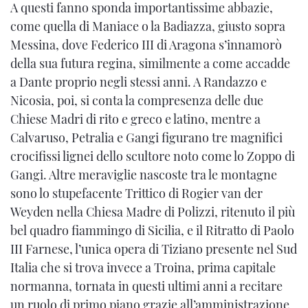
A questi fanno sponda importantissime abbazie,
come quella di Maniace o la Badiazza, giusto sopra
Messina, dove Federico III di Aragona s’innamorò
della sua futura regina, similmente a come accadde
a Dante proprio negli stessi anni. A Randazzo e
Nicosia, poi, si conta la compresenza delle due
Chiese Madri di rito e greco e latino, mentre a
Calvaruso, Petralia e Gangi figurano tre magnifici
crocifissi lignei dello scultore noto come lo Zoppo di
Gangi. Altre meraviglie nascoste tra le montagne
sono lo stupefacente Trittico di Rogier van der
Weyden nella Chiesa Madre di Polizzi, ritenuto il più
bel quadro fiammingo di Sicilia, e il Ritratto di Paolo
III Farnese, l’unica opera di Tiziano presente nel Sud
Italia che si trova invece a Troina, prima capitale
normanna, tornata in questi ultimi anni a recitare
un ruolo di primo piano grazie all’amministrazione