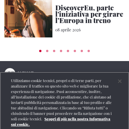
DiscoverEu, parte
l'iniziativa per girare
l’Europa in treno
08 aprile 2026
Utilizziamo cookie tecnici, propri o di terze parti, per
La testata online del Gruppo FS Italiane
analizzare il traffico su questo sito web e migliorare la tua
esperienza di navigazione. Puoi acconsentire, inoltre,
Social
all’installazione dei cookie di profilazione, che ci aiutano ad
inviarti pubblicità personalizzata in base al tuo profilo e alle
tue abitudini di navigazione. Cliccando su “Rifiuta tutti” o
chiudendo il banner puoi procedere nella navigazione con i
soli cookie tecnici.
Scopri di più nella nostra Informativa
Se vuoi contattarci o avere altre informazioni
sui cookie.