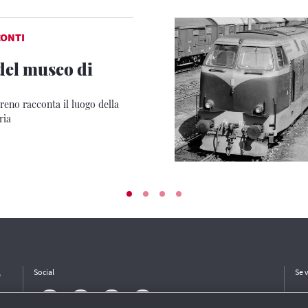
CONTI
 del museo di
reno racconta il luogo della
ria
e
Social
Se 