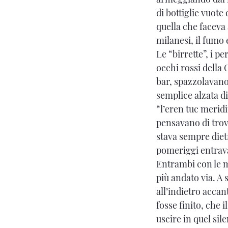
di bottiglie vuot
quella che faceva 
milanesi, il fumo 
Le “birrette”, i pe
occhi rossi della 
bar, spazzolavano
semplice alzata di
“l’eren tuc meridi
pensavano di trova
stava sempre diet
pomeriggi entrava 
Entrambi con le m
più andato via. A 
all’indietro accan
fosse finito, che 
uscire in quel sil