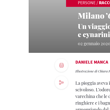
PERSONE
/
RACC
Milano ’
Un viaggi
e cynarini
02 gennaio 202
DANIELE MANCA
Illustrazione di Chiara F
La pioggia aveva i
scivoloso. L’odor
varechina che le d
ringhiere e i bagn
armeggiando dal ma