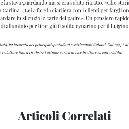
e la stava guardando ma si era subito ritratto. «Che stor
 Carlina. «Lei a fare la ciarliera con i clienti per fargli o
uardare in silenzio le carte del padre». Un pensiero rapi
di alluminio per tirar giù il solito cynarino per il Luigino 
lista, ha lavorato nei principali quotidiani e settimanali italiani. Dal 1994 è a
edattore fino a ricoprire l'attuale carica di vicedirettore ed editorialita.
Articoli Correlati