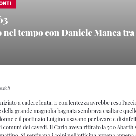
ONTI
63
o nel tempo con Daniele Manca tra 
0
agioli
niziato a cadere lenta. E con lentezza avrebbe reso l’accio
e della grande magnolia ba­gnata sembrava esaltare quell
onne e il portinaio Luigino usavano per lavare e disinfetta
i comuni dei cavedi. Il Carlo aveva ritirato la 500 Abarth 
ttino. Si sentivano i col­pi nell’officina appena appena a