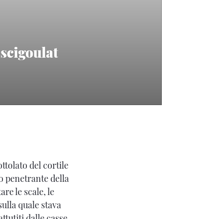
scigoulat
ttolato del cortile
o penetrante della
re le scale, le
sulla quale stava
ttutiti dalle casse