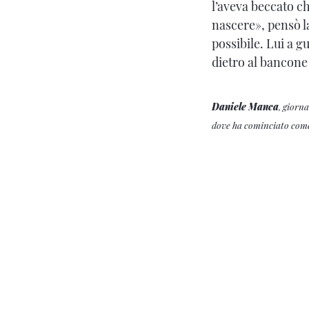
l’aveva beccato ch
nascere», pensò la
possibile. Lui a g
dietro al bancone 
Daniele Manca
, giorna
dove ha cominciato come r