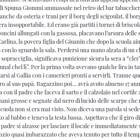
e di Spuma Giommi ammassate nel retro del bar tabaccheria
anche da osteria e trani per il borg degli scigoulat, il bor
era insopportabile. Ed erano già partiti i tornei di briscol
roncini allungati con la gassosa, placavano l’arsura delle si
Carlina, la povera figlia del Giuanin che dopo la scuola aiu
 con lo sguardo la sala. Perdersi una mano alzata di un cl
 sopracciglia, significava punizione sicura la sera a “cler
unal chel lì”. Per la prima volta avevano qualche lira in ta
rsi al Gallia con i camerieri pronti a servirli. Tranne q
ro al suo papà. Ragazzino poi… avrà avuto almeno 17 anni.
con il padre che faceva il sarto e il calzolaio nel cortile 
ani grosse e segnate dal nero di lucido delle scarpe che
scuola non si era mai visto. Non diceva una parola si sed
to al babbo e teneva la testa bassa. Aspettava che il giro d
il padre si alzasse per lasciare il locale e immediata­mente
enzio quasi imbarazzato che aveva tenuto per tutto il tem