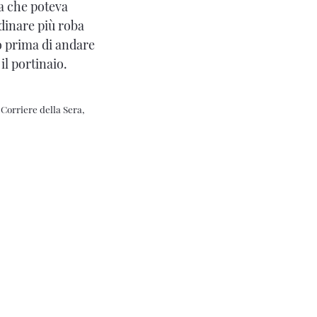
ia che poteva
rdinare più roba
do prima di andare
il portinaio.
l
Corriere della Sera,