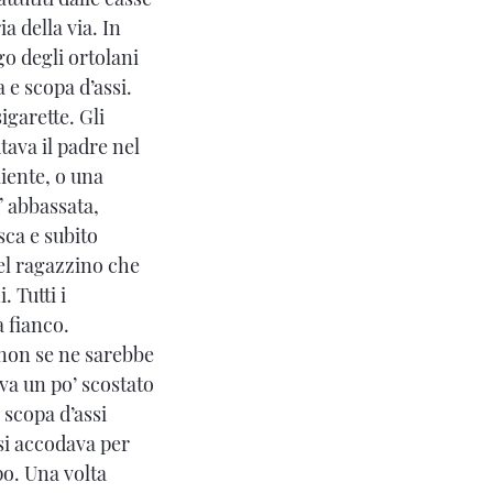
 della via. In
go degli ortolani
a e scopa d’assi.
garet­te. Gli
tava il padre nel
iente, o una
” abbassata,
sca e subito
uel ragazzino che
 Tutti i
a fianco.
 non se ne sarebbe
eva un po’ scostato
i scopa d’assi
 si accodava per
po. Una volta