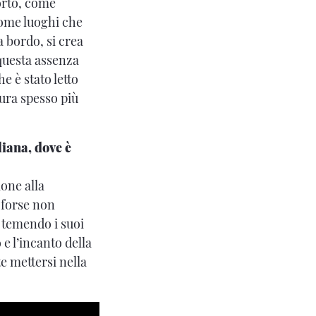
orto, come
ome luoghi che
 bordo, si crea
 questa assenza
e è stato letto
ura spesso più
liana, dove è
one alla
 forse non
 temendo i suoi
 e l’incanto della
e mettersi nella