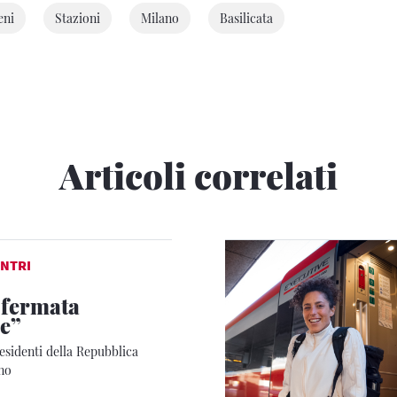
eni
Stazioni
Milano
Basilicata
Articoli correlati
NTRI
 fermata
e”
residenti della Repubblica
eno