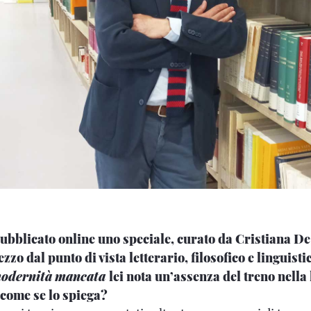
ubblicato online uno speciale, curato da Cristiana De
zo dal punto di vista letterario, filosofico e linguistic
modernità
mancata
lei nota un’assenza del treno nella
come se lo spiega?