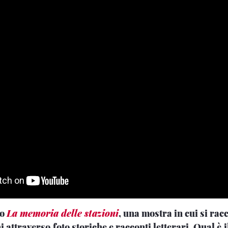
so
La memoria delle stazioni
, una mostra in cui si ra
ni attraverso
foto storiche e racconti letterari. Qual è
i