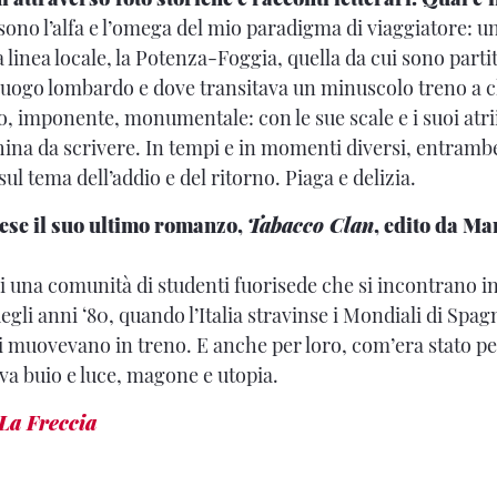
sono l’alfa e l’omega del mio paradigma di viaggiatore: u
 linea locale, la Potenza-Foggia, quella da cui sono parti
luogo lombardo e dove transitava un minuscolo treno a c
o, imponente, monumentale: con le sue scale e i suoi atr
na da scrivere. In tempi e in momenti diversi, entram
sul tema dell’addio e del ritorno. Piaga e delizia.
ese il suo ultimo romanzo,
Tabacco Clan
, edito da Mar
di una comunità di studenti fuorisede che si incontrano in
degli anni ‘80, quando l’Italia stravinse i Mondiali di Spag
 si muovevano in treno. E anche per loro, com’era stato p
a buio e luce, magone e utopia.
La Freccia