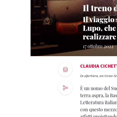
Il treno 
Il viaggio
Lupo, che 
realizzare
17 ottobre 2022
CLAUDIA CICHET
In apertura, un treno Se
È
un uomo del Sud 
terra aspra, la Ba
Letteratura italia
con questo mezzo 
affetti proiettand