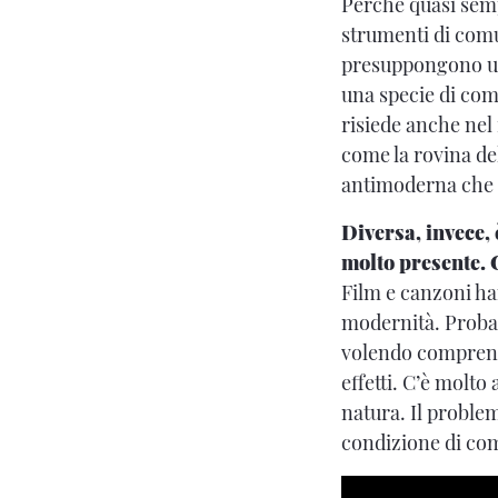
Perché quasi semp
strumenti di com
presuppongono un 
una specie di comu
risiede anche nel 
come la rovina de
antimoderna che
Diversa, invece, 
molto presente.
Film e canzoni ha
modernità. Probab
volendo comprende
effetti. C’è molto 
natura. Il proble
condizione di com