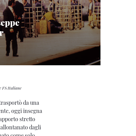
useppe
r
e FS Italiane
trasportò da una
dente, oggi insegna
rapporto stretto
allontanato dagli
rmato come solo