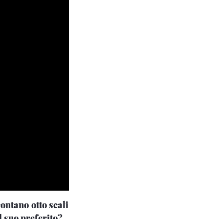
ccontano
otto scali
l suo preferito?