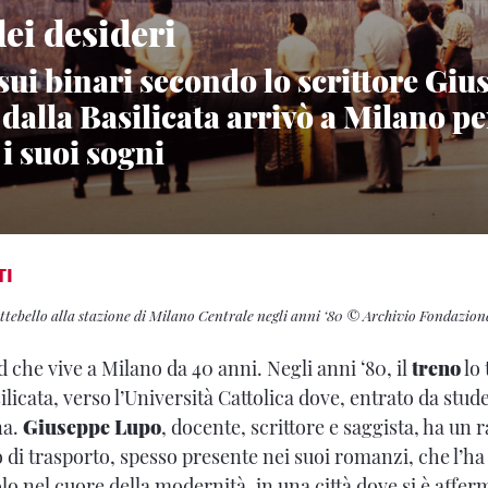
dei desideri
 sui binari secondo lo scrittore Gi
dalla Basilicata arrivò a Milano pe
 i suoi sogni
TI
ttebello alla stazione di Milano Centrale negli anni ‘80 © Archivio Fondazion
che vive a Milano da 40 anni. Negli anni ‘80, il
treno
lo 
silicata, verso l’Università Cattolica dove, entrato da stu
na.
Giuseppe Lupo
, docente, scrittore e saggista, ha un 
di trasporto, spesso presente nei suoi romanzi, che l’ha 
olo nel cuore della modernità, in una città dove si è affe