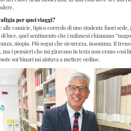
adere.
aligia per quei viaggi?
e alle camicie, tipico corredo di uno studente fuori sede
e di luce, quel sentimento che i milanesi chiamano “mag
ranza, utopia. Più sogni che sicurezza, insomma. Il treno f
ma i pensieri che mi giravano in testa non erano così line
ruote sui binari mi aiutava a mettere ordine.