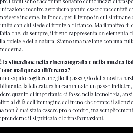
re i treni sono raccontati soltanto come mezzi di trasp
unicazione mentre avrebbero potuto essere raccontati c
vivere insieme. In fondo, per il tempo in cui si rimane a
nità con chi siede di fronte o di fianco. Ma il motivo di
fatto che, da sempre, il treno rappresenta un elemento ch
lla quiete e della natura. Siamo una nazione con una cult
 moderna.
è la situazione nella cinematografia e nella musica ita
 Come mai questa differenza?
nno saputo cogliere meglio il passaggio della nostra nazi
ilmente, la letteratura ha camminato un passo indietro,
re quanto di importante ci fosse nella tecnologia, anzi
altro al di là dell’immagine del treno che rompe il silenzio
ma non è mai stato essere pro o contro, ma semplicement
prenderne il significato e le trasformazioni.