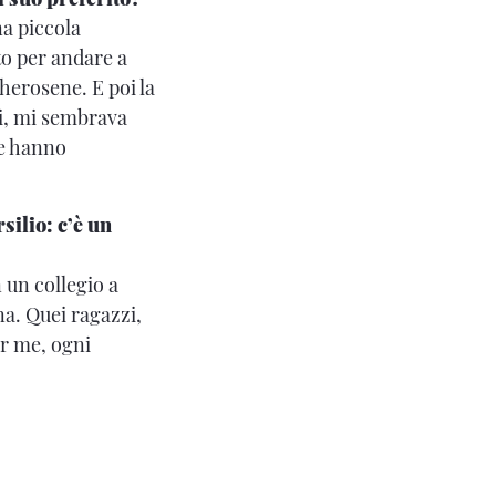
na piccola
to per andare a
herosene. E poi la
ii, mi sembrava
be hanno
silio: c’è un
 un collegio a
na. Quei ragazzi,
er me, ogni