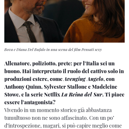
Bova e Diana Del Bufalo in una scena del film Pensati sexy
Allenatore, poliziotto, prete: per l’Italia sei un
buono. Hai interpretato il ruolo del cattivo solo in
produzioni estere, come
Avenging Angelo
, con
Anthony Quinn, Sylvester Stallone e Madeleine
Stowe, e la serie Netflix
La Reina del Sur
. Ti piace
essere l’antagonista?
Vivendo in un momento storico già abbastanza
tumultuoso non ne sono affascinato. Con un po’
d’introspezione, magari, si può capire meglio come