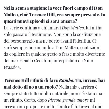
Nella scorsa stagione la voce fuori campo di Don
Matteo, cioè Terence Hill, era sempre presente. In
questi nuovi episodi ci sarà ancora?
La serie continua a chiamarsi
Don Matteo
, lui mi ha
solo passato il testimone. Non sono la sostituzione
del personaggio ma ne porto avanti l’identità. Ci
sarà sempre un rimando a Don Matteo, o citazioni
da cogliere in qualche gesto o frase molto divertente
del maresciallo Cecchini, interpretato da Nino
Frassica.
Terence Hill rifiutò di fare
Rambo
. Tu, invece, hai
mai detto di no a un ruolo?
Nella mia carriera è
sempre stato tutto molto naturale, non c’è stato mai
un rifiuto. Certo, dopo
Piccolo grande amore
mi
arrivarono proposte molto simili e lì fu bravo il mio