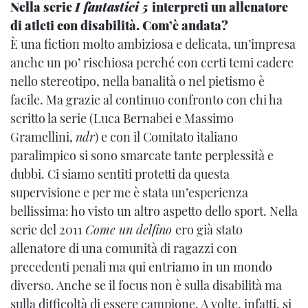
Nella serie
I fantastici 5
interpreti un allenatore
di atleti con disabilità. Com’è andata?
È una fiction molto ambiziosa e delicata, un’impresa
anche un po’ rischiosa perché con certi temi cadere
nello stereotipo, nella banalità o nel pietismo è
facile. Ma grazie al continuo confronto con chi ha
scritto la serie (Luca Bernabei e Massimo
Gramellini,
ndr
) e con il Comitato italiano
paralimpico si sono smarcate tante perplessità e
dubbi. Ci siamo sentiti protetti da questa
supervisione e per me è stata un’esperienza
bellissima: ho visto un altro aspetto dello sport. Nella
serie del 2011
Come un delfino
ero già stato
allenatore di una comunità di ragazzi con
precedenti penali ma qui entriamo in un mondo
diverso. Anche se il focus non è sulla disabilità ma
sulla difficoltà di essere campione. A volte, infatti, si