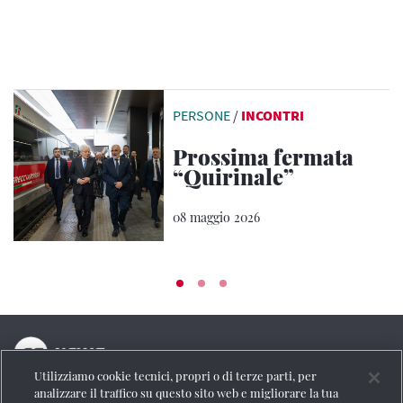
PERSONE
/
INCONTRI
Prossima fermata
“Quirinale”
08 maggio 2026
Utilizziamo cookie tecnici, propri o di terze parti, per
La testata online del Gruppo FS Italiane
analizzare il traffico su questo sito web e migliorare la tua