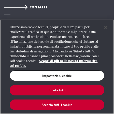
CONTATTI
Registrazione Tribunale di Roma n° 204/2009
|
Aut. SIAE 1312/I/1382-Lic.
Utilizziamo cookie tecnici, propri o di terze parti, per
Società Consortile Fonografici 577/08
|
© Gruppo FS Italiane 2020
|
Mappa del
analizzare il traffico su questo sito web e migliorare la tua
sito
|
Termini e condizioni
|
Credits
|
Protezione dei dati personali
|
Partita
esperienza di navigazione. Puoi acconsentire, inoltre,
Iva 06359501001
|
Informativa cookie
|
Impostazioni cookie
all’installazione dei cookie di profilazione, che ci aiutano ad
inviarti pubblicità personalizzata in base al tuo profilo e alle
tue abitudini di navigazione. Cliccando su “Rifiuta tutti” o
chiudendo il banner puoi procedere nella navigazione con i
soli cookie tecnici.
Scopri di più nella nostra Informativa
sui cookie.
Impostazioni cookie
Rifiuta tutti
Accetta tutti i cookie