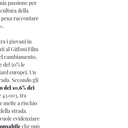
mia passione per
cultura della
la pena raccontare
».
ra i giovani in
ti al Giffoni Film
 del cambiamento.
e del 50% le
ndard europei. Un
rada. Secondo gli
o del 10,6% dei
e 43.003, tra
e mette a rischio
della strada.
 vuole evidenziare
ponsabile
che può