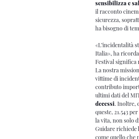
sensibilizza e sa
il racconto cinem
sicurezza, sopratt
ha bisogno di tem
«L’incidentalità s
Italia»,
ha ricorda
Festival significa
La nostra mission
vittime di inciden
contributo import
ultimi dati del MIT
decessi
. Inoltre,
queste, 21.543 per
la vita, non solo 
Guidare richiede 
come quello che 