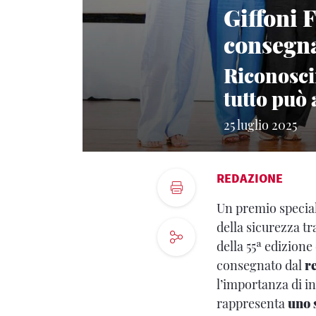
Giffoni 
consegna
Riconosci
tutto può 
25 luglio 2025
REDAZIONE
Un premio special
della sicurezza tr
della 55ª edizione
consegnato dal
r
l’importanza di in
rappresenta
uno