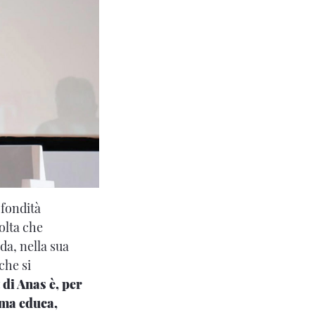
ofondità
olta che
ada, nella sua
che si
 di Anas è, per
 ma educa,