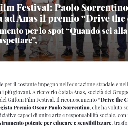
Film Festival: Paolo Sorrentino
 ad Anas il premio “Drive the
mento per lo spot “Quando sei alla
aspettare”,
e per il costante impegno nell’educazione stradale e ne
a i più giovani. A riceverlo è stata Anas, società del Grup
 del Giffoni Film Festival. Il riconoscimento
“Drive the 
egista Premio Oscar Paolo Sorrentino
, che ha voluto s
iziative capaci di unire arte e responsabilità sociale, con 
strumento potente per educare e sensibilizzare
, trasf