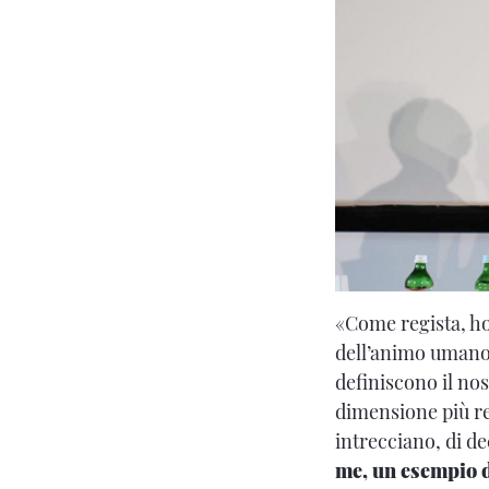
«Come regista, ho
dell’animo umano, 
definiscono il no
dimensione più re
intrecciano, di d
me, un esempio d