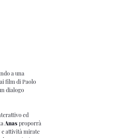
ando a una
ai film di Paolo
 un dialogo
nterattivo ed
ta
Anas
proporrà
 attività mirate