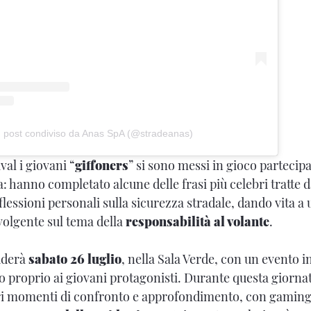
 post condiviso da Anas SpA (@stradeanas)
val i giovani “
giffoners
” si sono messi in gioco partecip
: hanno completato alcune delle frasi più celebri tratte d
lessioni personali sulla sicurezza stradale, dando vita a
olgente sul tema della
responsabilità al volante
.
uderà
sabato 26 luglio
, nella Sala Verde, con un evento i
o proprio ai giovani protagonisti. Durante questa giorna
ori momenti di confronto e approfondimento, con gaming e