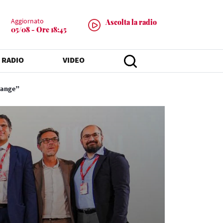
Aggiornato
Ascolta la radio
05/08 - Ore 18:45
 RADIO
VIDEO
change”