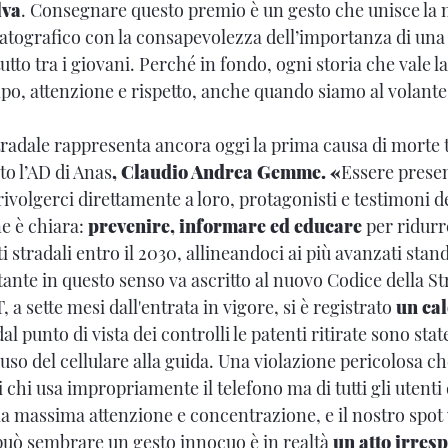
lva
. Consegnare questo premio è un gesto che unisce la 
atografico con la consapevolezza dell’importanza di una 
utto tra i giovani. Perché in fondo, ogni storia che vale 
po, attenzione e rispetto, anche quando siamo al volante
tradale rappresenta ancora oggi la prima causa di morte t
to l’AD di Anas
, Claudio Andrea Gemme. «
Essere presen
 rivolgerci direttamente a loro, protagonisti e testimoni
e è chiara:
prevenire, informare ed educare
per ridurr
ti stradali entro il 2030, allineandoci ai più avanzati sta
ante in questo senso va ascritto al nuovo Codice della St
, a sette mesi dall'entrata in vigore, si è registrato
un cal
 dal punto di vista dei controlli le patenti ritirate sono stat
 uso del cellulare alla guida. Una violazione pericolosa ch
di chi usa impropriamente il telefono ma di tutti gli utenti 
la massima attenzione e concentrazione, e il nostro spot
può sembrare un gesto innocuo è in realtà
un atto irres