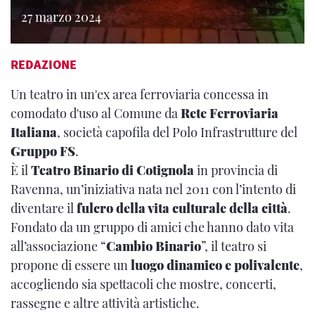
27 marzo 2024
REDAZIONE
Un teatro in un'ex area ferroviaria concessa in
comodato d'uso al Comune da
Rete Ferroviaria
Italiana
, società capofila del Polo Infrastrutture del
Gruppo FS
.
È il
Teatro Binario di Cotignola
in provincia di
Ravenna, un’iniziativa nata nel 2011 con l’intento di
diventare il
fulcro della vita culturale della città
.
Fondato da un gruppo di amici che hanno dato vita
all’associazione “
Cambio Binario
”, il teatro si
propone di essere un
luogo dinamico e polivalente
,
accogliendo sia spettacoli che mostre, concerti,
rassegne e altre attività artistiche.