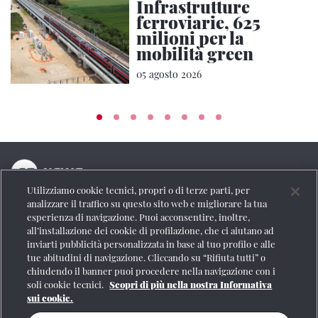
Infrastrutture
ferroviarie, 625
milioni per la
mobilità green
05 agosto 2026
Utilizziamo cookie tecnici, propri o di terze parti, per
La testata online del Gruppo FS Italiane
analizzare il traffico su questo sito web e migliorare la tua
esperienza di navigazione. Puoi acconsentire, inoltre,
Social
all’installazione dei cookie di profilazione, che ci aiutano ad
inviarti pubblicità personalizzata in base al tuo profilo e alle
tue abitudini di navigazione. Cliccando su “Rifiuta tutti” o
chiudendo il banner puoi procedere nella navigazione con i
soli cookie tecnici.
Scopri di più nella nostra Informativa
Se vuoi contattarci o avere altre informazioni
sui cookie.