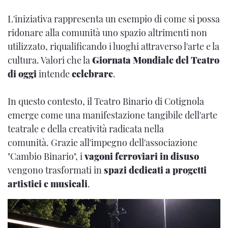
L'iniziativa rappresenta un esempio di come si possa
ridonare alla comunità uno spazio altrimenti non
utilizzato, riqualificando i luoghi attraverso l'arte e la
cultura. Valori che la
Giornata Mondiale del Teatro
di oggi
intende
celebrare
.
In questo contesto, il Teatro Binario di Cotignola
emerge come una manifestazione tangibile dell'arte
teatrale e della creatività radicata nella
comunità. Grazie all'impegno dell'associazione
"Cambio Binario", i
vagoni ferroviari in disuso
vengono trasformati in
spazi dedicati a progetti
artistici e musicali
.