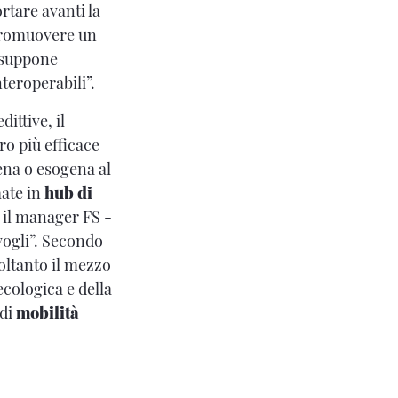
rtare avanti la
 promuovere un
resuppone
teroperabili”.
ittive, il
oro più efficace
ena o esogena al
mate in
hub di
o il manager FS -
nvogli”. Secondo
oltanto il mezzo
ecologica e della
 di
mobilità