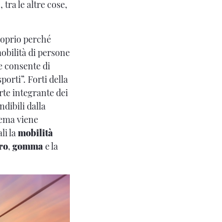
 tra le altre cose,
roprio perché
obilità di persone
e consente di
orti”. Forti della
rte integrante dei
dibili dalla
tema viene
li la
mobilità
ro
,
gomma
e la