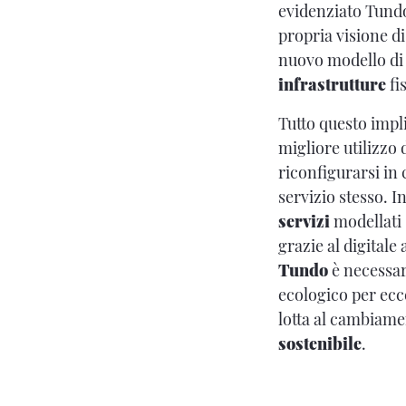
evidenziato Tundo
propria visione d
nuovo modello di 
infrastrutture
fi
Tutto questo impli
migliore utilizzo 
riconfigurarsi in
servizio stesso. 
servizi
modellati s
grazie al digitale
Tundo
è necessar
ecologico per ecc
lotta al cambiamen
sostenibile
.