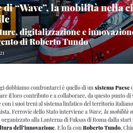
 di “Wave”, la mobilità nella ci
ile
ture, digitalizzazione e innovazion
rvento di Roberto Tundo
21
ggi dobbiamo confrontarci è quello di un
sistema Paese
d
re il loro contributo e a collaborare, da questo punto di v
con i suoi treni al sistema linfatico del territorio italia
ista. Ferrovie dello Stato interviene a
Wave, la mobilità ne
o organizzato alla Lanterna di Fuksas di Roma dalla start
ltura dell’innovazione
. E lo fa con
Roberto Tundo
, Chi