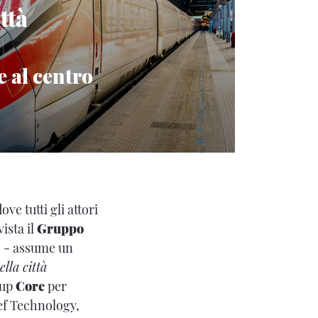
ttà
e al centro
ove tutti gli attori
ista il
Gruppo
no - assume un
lla città
 up
Core
per
ef Technology,