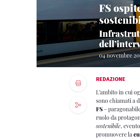
FS ospite
sostenib
Infrastrut
dell’inte
04 novembre 20
REDAZIONE
L’ambito in cui o
sono chiamati a da
FS
- paragonabile 
ruolo da protagon
sostenibile
, event
promuovere la
cu