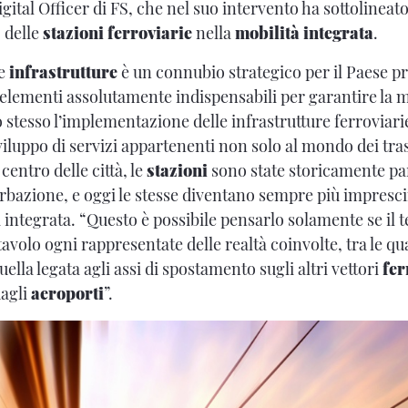
ital Officer di FS, che nel suo intervento ha sottolineato,
o delle
stazioni ferroviarie
nella
mobilità integrata
.
e
infrastrutture
è un connubio strategico per il Paese p
elementi assolutamente indispensabili per garantire la m
o stesso l’implementazione delle infrastrutture ferroviari
iluppo di servizi appartenenti non solo al mondo dei trasp
centro delle città, le
stazioni
sono state storicamente pa
bazione, e oggi le stesse diventano sempre più imprescin
a integrata. “Questo è possibile pensarlo solamente se il 
tavolo ogni rappresentate delle realtà coinvolte, tra le qua
quella legata agli assi di spostamento sugli altri vettori
fer
dagli
aeroporti
”.