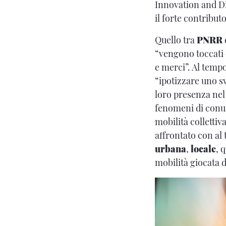
Innovation and Dig
il forte contribut
Quello tra
PNRR
“vengono toccati 
e merci”. Al temp
“ipotizzare uno sv
loro presenza nel 
fenomeni di conur
mobilità collettiv
affrontato con al 
urbana
,
locale
, 
mobilità giocata 