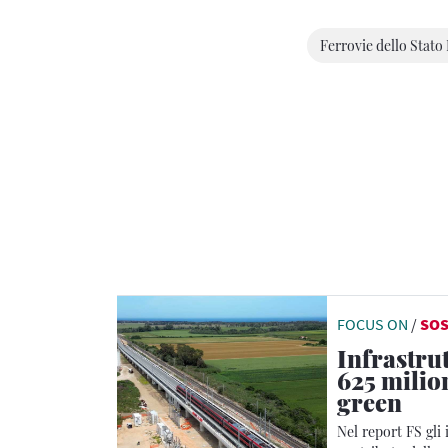
Ferrovie dello Stato 
FOCUS ON
/
SOS
Infrastrut
625 milion
green
Nel report FS gli 