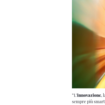
“L’
innovazione
, 
sempre più smart e