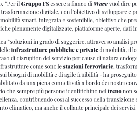
. “Per il
Gruppo FS
essere a fianco di
Wave
vuol dire po
i trasformazione digitale, con l’obiettivo di sviluppare e
mobilità smart, integrata e sostenibile, obiettivo che p
siche pienamente digitalizzate, piattaforme aperte, dati in
ca “soluzioni in grado di suggerire, attraverso analisi pred
delle
infrastrutture pubbliche e private
di mobilità, il l
 caso di disruption del servizio per cause di natura endog
Infrastrutture come sono le
stazioni ferroviarie
, trasfor
ui bisogni di mobilità e di agile fruibilità - ha proseguit
 abilitato da una piena connettività a bordo dei nostri co
io che sempre più persone identifichino nel
treno
non s
ellenza, contribuendo così al successo della transizione 
to climatico, ma anche il collante principale dei servizi