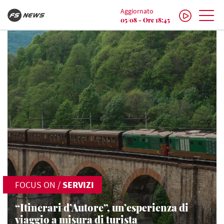
Aggiornato
05/08 - Ore 18:45
FOCUS ON
/
SERVIZI
“Itinerari d’Autore”, un’esperienza di
viaggio a misura di turista