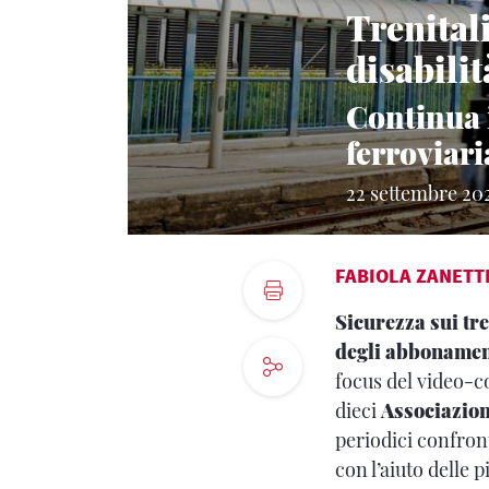
Trenital
disabili
Continua i
ferroviari
22 settembre 20
FABIOLA ZANETT
Sicurezza sui tr
degli abboname
focus del video-c
dieci
Associazion
periodici confron
con l’aiuto delle p