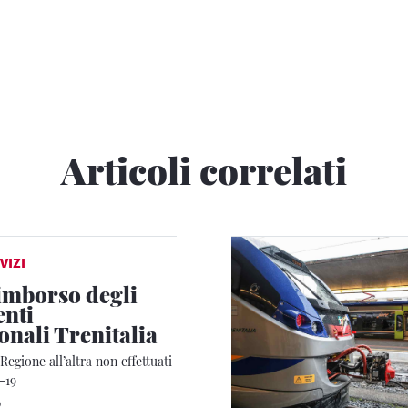
Articoli correlati
VIZI
rimborso degli
nti
onali Trenitalia
Regione all’altra non effettuati
-19
0