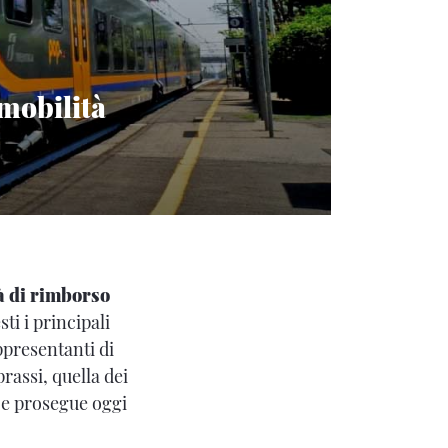
 mobilità
à di rimborso
ti i principali
ppresentanti di
prassi, quella dei
 e prosegue oggi