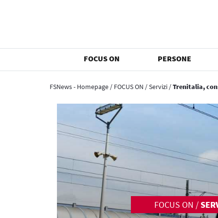
FOCUS ON
PERSONE
FSNews - Homepage
/
FOCUS ON
/
Servizi
/
Trenitalia, co
FOCUS ON
/
SERV