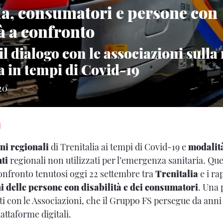
ia, consumatori e persone con
tà a confronto
l dialogo con le associazioni sulla
a in tempi di Covid-19
20
I
eni regionali
di Trenitalia ai tempi di Covid-19 e
modalit
nti
regionali non utilizzati per l’emergenza sanitaria. Ques
onfronto tenutosi oggi 22 settembre tra
Trenitalia
e i ra
i delle persone con disabilità e dei consumatori
. Una 
ti con le Associazioni, che il Gruppo FS persegue da anni
iattaforme digitali.