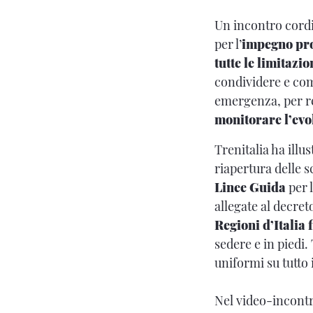
Un incontro cordi
per l’
impegno prof
tutte le limitaz
condividere e comp
emergenza, per re
monitorare l’evo
Trenitalia ha illu
riapertura delle s
Linee Guida
per 
allegate al decre
Regioni d’Italia
sedere e in piedi.
uniformi su tutto 
Nel video-incontr