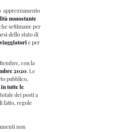
ndo apprezzamento
lità nonostante
oche settimane per
si dello stato di
viaggiatori
e per
ettembre, con la
embre 2020
. Le
rto pubblico,
in tutte le
 totale dei posti a
i fatto, regole
namenti non