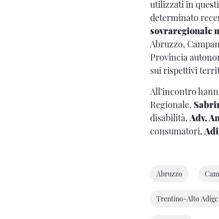
utilizzati in ques
determinato rece
sovraregionale 
Abruzzo, Campania
Provincia autono
sui rispettivi ter
All’incontro hanno
Regionale,
Sabrin
disabilità,
Adv, An
consumatori,
Adi
Abruzzo
Cam
Trentino-Alto Adige