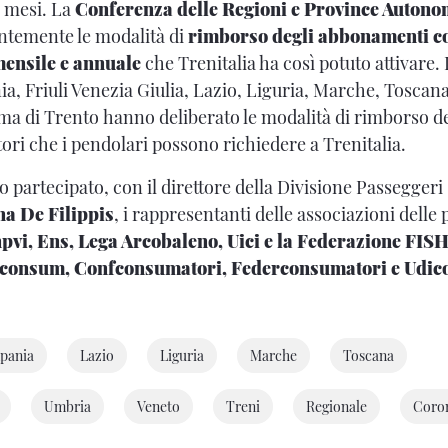
ti mesi. La
Conferenza delle Regioni e Province Auton
ntemente le modalità di
rimborso degli abbonamenti co
mensile e annuale
che Trenitalia ha così potuto attivare.
, Friuli Venezia Giulia, Lazio, Liguria, Marche, Toscana
ma di Trento hanno deliberato le modalità di rimborso 
ritori che i pendolari possono richiedere a Trenitalia.
 partecipato, con il direttore della Divisione Passeggeri
a De Filippis
, i rappresentanti delle associazioni delle
pvi, Ens, Lega Arcobaleno, Uici e la Federazione FIS
consum, Confconsumatori, Federconsumatori e Udic
pania
Lazio
Liguria
Marche
Toscana
Umbria
Veneto
Treni
Regionale
Coro