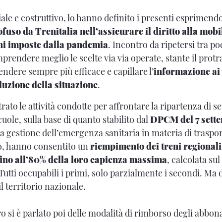
ale e costruttivo, lo hanno definito i presenti esprime
uso da Trenitalia nell’assicurare il diritto alla mobi
ioni imposte dalla pandemia
. Incontro da ripetersi tra p
rendere meglio le scelte via via operate, stante il protrar
ndere sempre più efficace e capillare l’
informazione ai 
luzione della situazione
.
strato le attività condotte per affrontare la ripartenza di s
cuole, sulla base di quanto stabilito dal
DPCM del 7 sett
la gestione dell’emergenza sanitaria in materia di traspo
to, hanno consentito un
riempimento dei treni regionali 
 fino all’80% della loro capienza massima
, calcolata sul
 Tutti occupabili i primi, solo parzialmente i secondi. Ma d
il territorio nazionale.
o si è parlato poi delle modalità di rimborso degli abbo