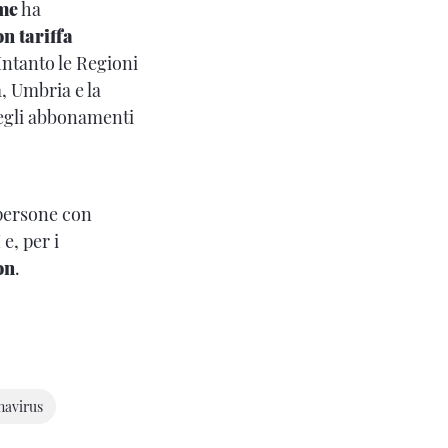
ome
ha
n tariffa
 Intanto le Regioni
, Umbria e la
degli abbonamenti
 persone con
H
e, per i
on
.
navirus