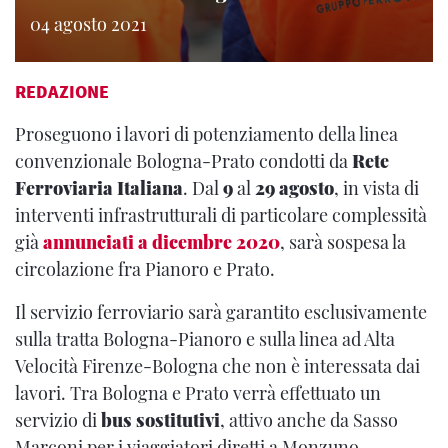
04 agosto 2021
REDAZIONE
Proseguono i lavori di potenziamento della linea
convenzionale Bologna-Prato condotti da
Rete
Ferroviaria Italiana
. Dal
9
al
29 agosto
, in vista di
interventi infrastrutturali di particolare complessità
già
annunciati a dicembre 2020
, sarà sospesa la
circolazione fra Pianoro e Prato.
Il servizio ferroviario sarà garantito esclusivamente
sulla tratta Bologna-Pianoro e sulla linea ad Alta
Velocità Firenze-Bologna che non è interessata dai
lavori. Tra Bologna e Prato verrà effettuato un
servizio di
bus sostitutivi
, attivo anche da Sasso
Marconi per i viaggiatori diretti a Monzuno,