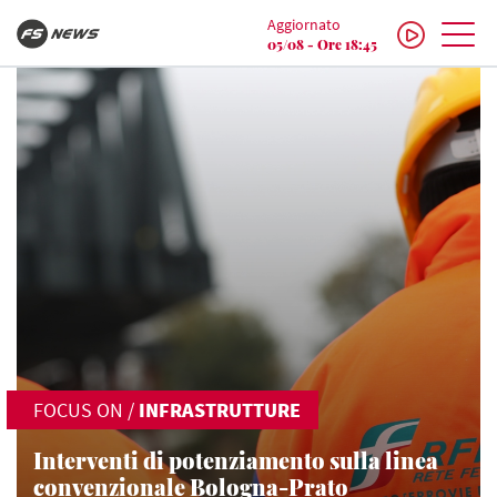
Aggiornato
05/08 - Ore 18:45
FOCUS ON
/
INFRASTRUTTURE
Interventi di potenziamento sulla linea
convenzionale Bologna-Prato