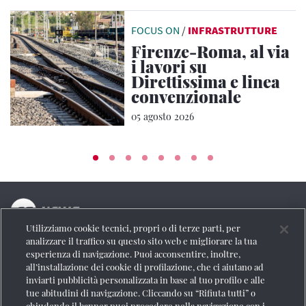
FOCUS ON
/
INFRASTRUTTURE
Firenze-Roma, al via
i lavori su
Direttissima e linea
convenzionale
05 agosto 2026
Utilizziamo cookie tecnici, propri o di terze parti, per
La testata online del Gruppo FS Italiane
analizzare il traffico su questo sito web e migliorare la tua
esperienza di navigazione. Puoi acconsentire, inoltre,
Social
all’installazione dei cookie di profilazione, che ci aiutano ad
inviarti pubblicità personalizzata in base al tuo profilo e alle
tue abitudini di navigazione. Cliccando su “Rifiuta tutti” o
chiudendo il banner puoi procedere nella navigazione con i