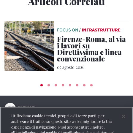
Articoli Correlati
FOCUS ON
/
INFRASTRUTTURE
Firenze-Roma, al via
i lavori su
Direttissima e linea
convenzionale
05 agosto 2026
Utilizziamo cookie tecnici, propri o di terze parti, per
La testata online del Gruppo FS Italiane
analizzare il traffico su questo sito web e migliorare la tua
esperienza di navigazione. Puoi acconsentire, inoltre,
Social
all’installazione dei cookie di profilazione, che ci aiutano ad