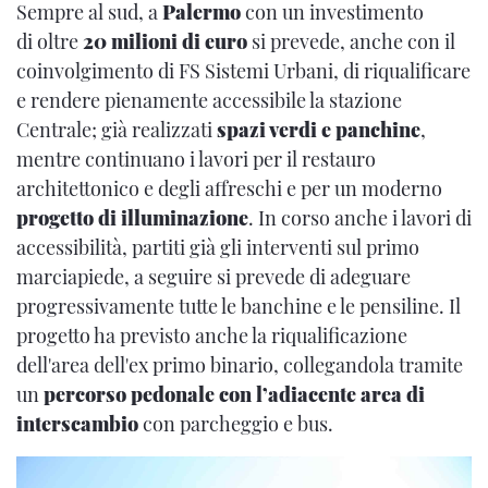
Sempre al sud, a
Palermo
con un investimento
di oltre
20 milioni di euro
si prevede, anche con il
coinvolgimento di FS Sistemi Urbani, di riqualificare
e rendere pienamente accessibile la stazione
Centrale; già realizzati
spazi verdi e panchine
,
mentre continuano i lavori per il restauro
architettonico e degli affreschi e per un moderno
progetto di illuminazione
. In corso anche i lavori di
accessibilità, partiti già gli interventi sul primo
marciapiede, a seguire si prevede di adeguare
progressivamente tutte le banchine e le pensiline. Il
progetto ha previsto anche la riqualificazione
dell'area dell'ex primo binario, collegandola tramite
un
percorso pedonale con l’adiacente area di
interscambio
con parcheggio e bus.