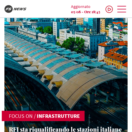
Aggiornato
05/08 - Ore 18:45
FOCUS ON
/
INFRASTRUTTURE
RFI sta riqualificando le stazioni italiane