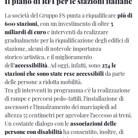
Il piano di RFI per le stazioni italiane
La società del Gruppo FS punta a riqualificare
più di
600 stazioni,
con un investimento di oltre
5
miliardi di euro
e interventi da realizzare
gradualmente per la riqualificazione degli edifici di
stazione, alcuni di notevole importanza
storico/artistica, e il miglioramento
dell’
accessibilità
. Ad oggi, infatti, sono
274 le
stazioni che sono state rese accessibili
da parte
delle persone a ridotta mobilità.
Tra gli interventi in programma c'è la realizzazione
di rampe e percorsi pedo-tattili, l’installazione di
ascensori e l’innalzamento dei marciapiedi ad
altezza 55 centimetri per agevolare l’accesso ai treni.
Un costante dialogo con le
associazioni delle
persone con disabilità
ha consentito, inoltre, di