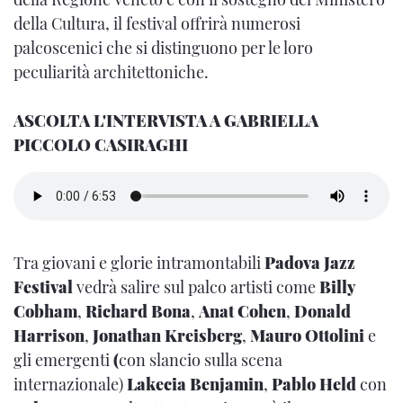
della Cultura, il festival offrirà numerosi
palcoscenici che si distinguono per le loro
peculiarità architettoniche.
ASCOLTA L'INTERVISTA A GABRIELLA
PICCOLO CASIRAGHI
Tra giovani e glorie intramontabili
Padova Jazz
Festival
vedrà salire sul palco artisti come
Billy
Cobham
,
Richard Bona
,
Anat Cohen
,
Donald
Harrison
,
Jonathan Kreisberg
,
Mauro Ottolini
e
gli emergenti
(
con slancio sulla scena
internazionale)
Lakecia Benjamin
,
Pablo Held
con