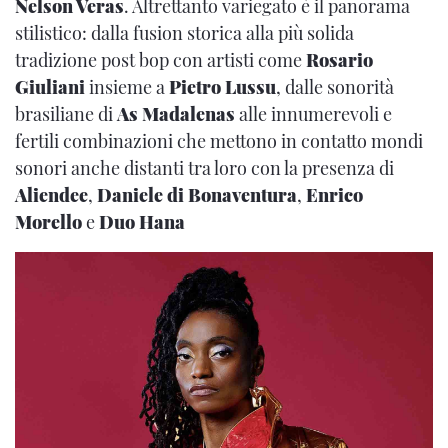
Nelson Veras
. Altrettanto variegato è il panorama
stilistico: dalla fusion storica alla più solida
tradizione post bop con artisti come
Rosario
Giuliani
insieme a
Pietro Lussu
, dalle sonorità
brasiliane di
As Madalenas
alle innumerevoli e
fertili combinazioni che mettono in contatto mondi
sonori anche distanti tra loro con la presenza di
Aliendee
,
Daniele di Bonaventura
,
Enrico
Morello
e
Duo Hana