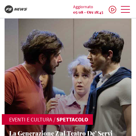
Aggiornato
05/08 - Ore 18:45
EVENTI E CULTURA
/
SPETTACOLO
La Generazione Z al Teatro De’ Servi