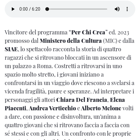
Vincitore del programma “
Per Chi Crea
” ed. 2023
promosso dal
Ministero della Cultura
(MIC) e dalla
SIAE
, lo spettacolo racconta la storia di quattro
ragazzi che si ritrovano bloccati in un ascensore di
un palazzo a Roma. Costretti a ritrovarsi in uno
spazio molto stretto, i giovani iniziano a
confrontarsi in un viaggio dove riescono a svelarsi a
vicenda fragilità, paure e speranze. Ad interpretare i
personaggi gli attori
Chiara Del Francia
,
Elena
Piacenti
,
Andrea Verticchio
e
Alberto Melone
volti
a dare, con passione e disinvoltura, un’anima a
quattro giovani che si ritrovano faccia a faccia con
sé stessi e con gli altri. Un confronto con le proprie