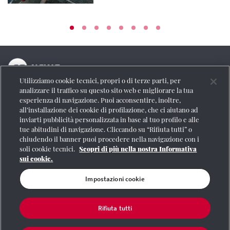
Utilizziamo cookie tecnici, propri o di terze parti, per
La testata online del Gruppo FS Italiane
analizzare il traffico su questo sito web e migliorare la tua
esperienza di navigazione. Puoi acconsentire, inoltre,
Social
all’installazione dei cookie di profilazione, che ci aiutano ad
inviarti pubblicità personalizzata in base al tuo profilo e alle
tue abitudini di navigazione. Cliccando su “Rifiuta tutti” o
chiudendo il banner puoi procedere nella navigazione con i
soli cookie tecnici.
Scopri di più nella nostra Informativa
Se vuoi contattarci o avere altre informazioni
sui cookie.
CONTATTI
Impostazioni cookie
Rifiuta tutti
Registrazione Tribunale di Roma n° 204/2009
|
Aut. SIAE 1312/I/1382-Lic.
Società Consortile Fonografici 577/08
|
© Gruppo FS Italiane 2020
|
Mappa del