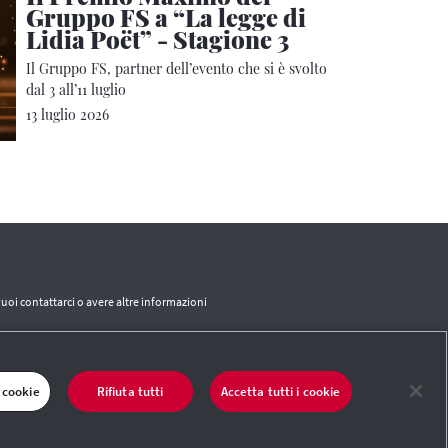
Gruppo FS a “La legge di
Lidia Poët” - Stagione 3
Il Gruppo FS, partner dell’evento che si è svolto
dal 3 all’11 luglio
13 luglio 2026
vuoi contattarci o avere altre informazioni
CONTATTI
 cookie
Rifiuta tutti
Accetta tutti i cookie
 del sito
|
Termini e condizioni
|
Credits
|
Protezione dei dati