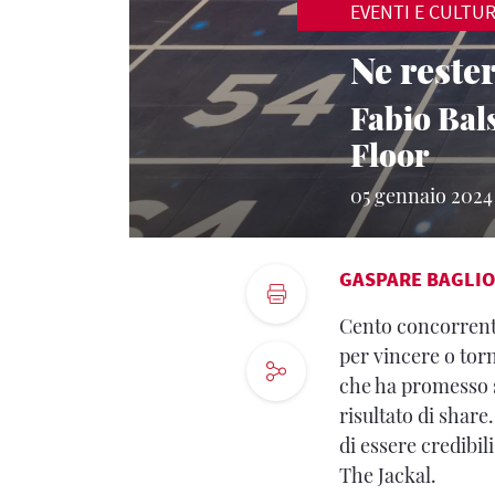
EVENTI E CULTU
Ne reste
Fabio Bals
Floor
05 gennaio 2024
GASPARE BAGLIO
Cento concorrenti
per vincere o tor
che ha promesso s
risultato di share
di essere credibil
The Jackal.