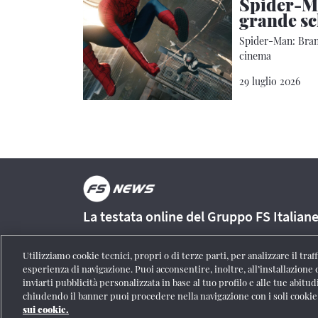
Spider-Ma
grande s
Spider-Man: Brand
cinema
29 luglio 2026
La testata online del Gruppo FS Italian
Utilizziamo cookie tecnici, propri o di terze parti, per analizzare il tra
esperienza di navigazione. Puoi acconsentire, inoltre, all’installazione 
inviarti pubblicità personalizzata in base al tuo profilo e alle tue abitud
Registrazione Tribunale di Roma n° 204/2009
|
Aut. SIAE 1312
chiudendo il banner puoi procedere nella navigazione con i soli cookie
personali
|
Partita Iva 06359501001
|
Informativa cookie
|
Impo
sui cookie.