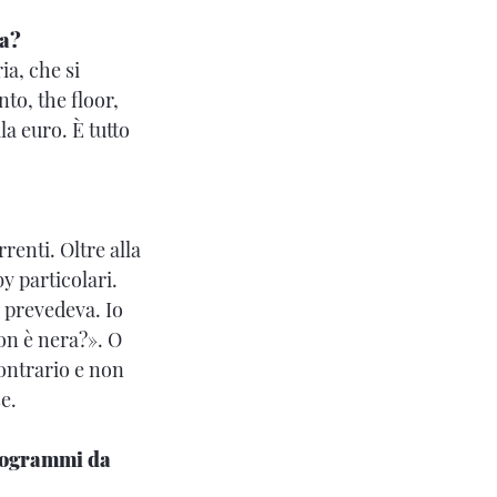
na?
ia, che si
to, the floor,
la euro. È tutto
renti. Oltre alla
y particolari.
 prevedeva. Io
on è nera?». O
contrario e non
e.
programmi da