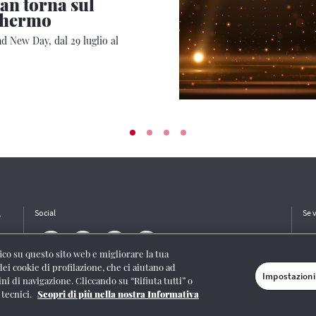
n torna sul
chermo
 New Day, dal 29 luglio al
e
Social
Se 
ffico su questo sito web e migliorare la tua
dei cookie di profilazione, che ci aiutano ad
Impostazioni
ini di navigazione. Cliccando su “Rifiuta tutti” o
/I/1382-Lic. Società Consortile Fonografici 577/08
|
© Gruppo FS Italiane 2020
|
Mappa
 tecnici.
Scopri di più nella nostra Informativa
stazioni cookie