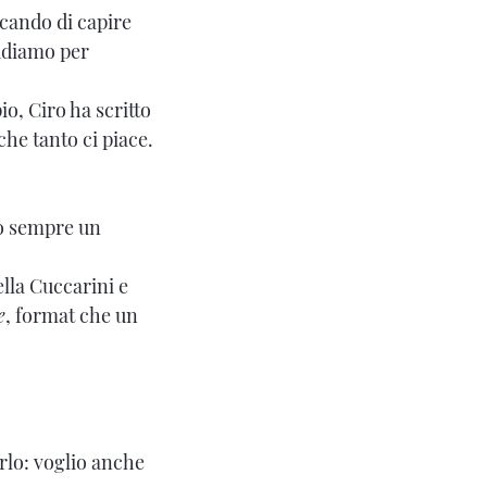
rcando di capire
tudiamo per
, Ciro ha scritto
che tanto ci piace.
no sempre un
ella Cuccarini e
e
, format che un
rlo: voglio anche