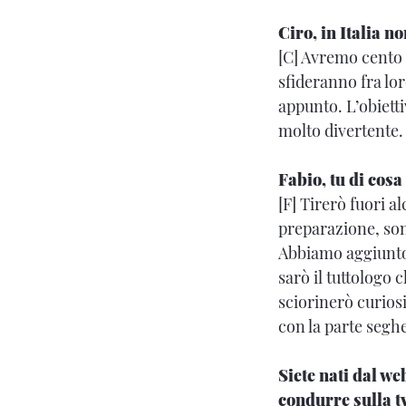
Ciro, in Italia 
[C] Avremo cento 
sfideranno fra lor
appunto. L’obietti
molto divertente.
Fabio, tu di cosa
[F] Tirerò fuori a
preparazione, sono
Abbiamo aggiunto
sarò il tuttologo
sciorinerò curiosi
con la parte seghe
Siete nati dal w
condurre sulla t