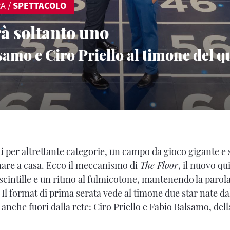
RA
/
SPETTACOLO
rà soltanto uno
amo e Ciro Priello al timone del q
 per altrettante categorie, un campo da gioco gigante e 
nare a casa. Ecco il meccanismo di
The Floor
, il nuovo qu
cintille e un ritmo al fulmicotone, mantenendo la parol
. Il format di prima serata vede al timone due star nate d
i anche fuori dalla rete: Ciro Priello e Fabio Balsamo, dell