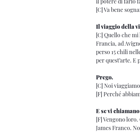
il potere di farlo f
[C] Va bene sognar
Il viaggio della v
[C] Quello che mi 
Francia, ad Avigno
perso 15 chili nel
per quest’arte. E
Prego.
[C] Noi viaggiamo
[F] Perché abbiam
E se vi chiamano
[F] Vengono loro. 
James Franco. Non