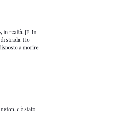
in realtà. [F] In
 di strada. Ho
 disposto a morire
ington, c’è stato