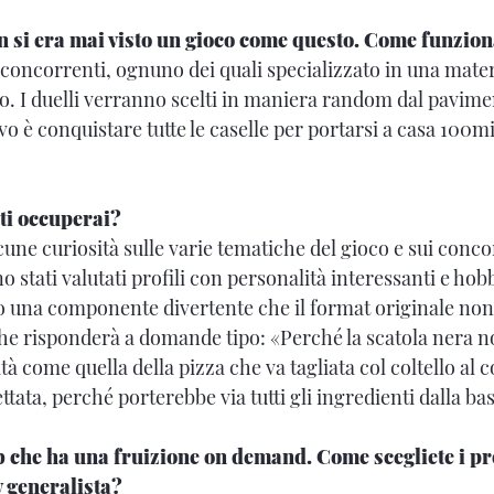
non si era mai visto un gioco come questo. Come funzio
concorrenti, ognuno dei quali specializzato in una mater
o. I duelli verranno scelti in maniera random dal pavimen
vo è conquistare tutte le caselle per portarsi a casa 100mi
 ti occuperai?
lcune curiosità sulle varie tematiche del gioco e sui concor
 stati valutati profili con personalità interessanti e hobb
 una componente divertente che il format originale non
 che risponderà a domande tipo: «Perché la scatola nera n
tà come quella della pizza che va tagliata col coltello al 
ttata, perché porterebbe via tutti gli ingredienti dalla bas
eb che ha una fruizione on demand. Come scegliete i 
v generalista?