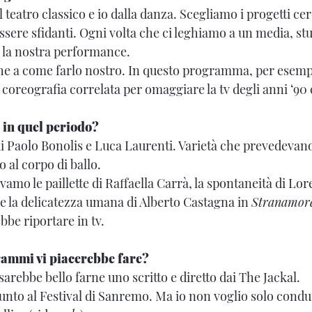
l teatro classico e io dalla danza. Scegliamo i progetti ce
sere sfidanti. Ogni volta che ci leghiamo a un media, s
 la nostra performance.
e a come farlo nostro. In questo programma, per esempio
la coreografia correlata per omaggiare la tv degli anni ‘90 
 in quel periodo?
i Paolo Bonolis e Luca Laurenti. Varietà che prevedeva
al corpo di ballo.
vamo le paillette di Raffaella Carrà, la spontaneità di Lor
 la delicatezza umana di Alberto Castagna in
Stranamor
bbe riportare in tv.
rammi vi piacerebbe fare?
 sarebbe bello farne uno scritto e diretto dai The Jackal.
unto al Festival di Sanremo. Ma io non voglio solo condu