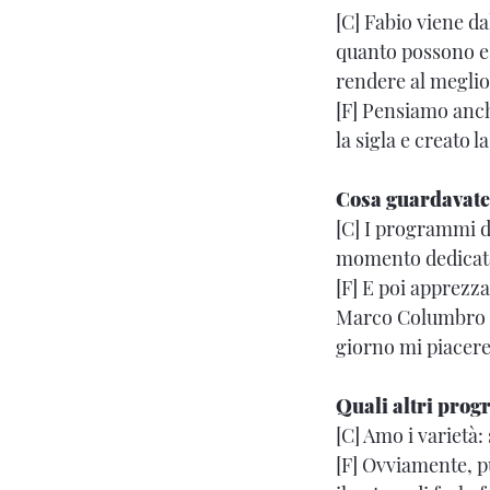
[C] Fabio viene da
quanto possono es
rendere al meglio
[F] Pensiamo anch
la sigla e creato 
Cosa guardavate
[C] I programmi d
momento dedicato 
[F] E poi apprezza
Marco Columbro e
giorno mi piacere
Quali altri prog
[C] Amo i varietà:
[F] Ovviamente, p