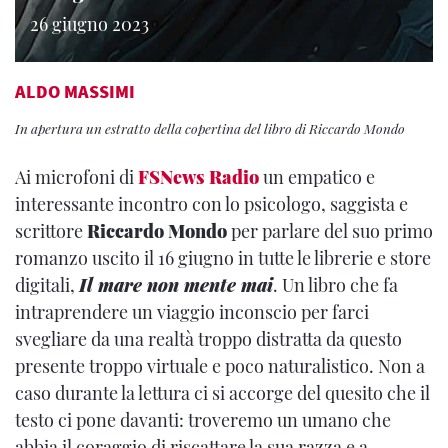
26 giugno 2023
ALDO MASSIMI
In apertura un estratto della copertina del libro di Riccardo Mondo
Ai microfoni di
FSNews Radio
un empatico e
interessante incontro con lo psicologo, saggista e
scrittore
Riccardo Mondo
per parlare del suo primo
romanzo uscito il 16 giugno in tutte le librerie e store
digitali,
Il mare non mente mai
. Un libro che fa
intraprendere un viaggio inconscio per farci
svegliare da una realtà troppo distratta da questo
presente troppo virtuale e poco naturalistico. Non a
caso durante la lettura ci si accorge del quesito che il
testo ci pone davanti: troveremo un umano che
abbia il coraggio di riscattare la sua razza e a