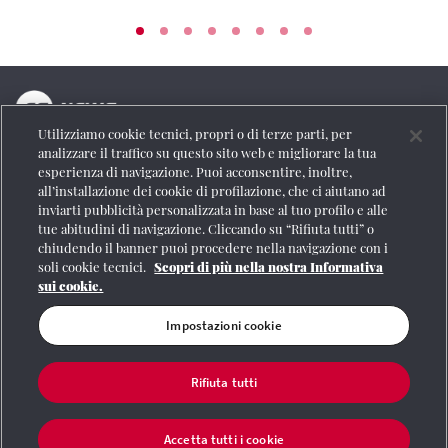
Utilizziamo cookie tecnici, propri o di terze parti, per
La testata online del Gruppo FS Italiane
analizzare il traffico su questo sito web e migliorare la tua
esperienza di navigazione. Puoi acconsentire, inoltre,
Social
all’installazione dei cookie di profilazione, che ci aiutano ad
inviarti pubblicità personalizzata in base al tuo profilo e alle
tue abitudini di navigazione. Cliccando su “Rifiuta tutti” o
chiudendo il banner puoi procedere nella navigazione con i
soli cookie tecnici.
Scopri di più nella nostra Informativa
Se vuoi contattarci o avere altre informazioni
sui cookie.
CONTATTI
Impostazioni cookie
Rifiuta tutti
Registrazione Tribunale di Roma n° 204/2009
|
Aut. SIAE 1312/I/1382-Lic.
Società Consortile Fonografici 577/08
|
© Gruppo FS Italiane 2020
|
Mappa del
sito
|
Termini e condizioni
|
Credits
|
Protezione dei dati personali
|
Partita
Accetta tutti i cookie