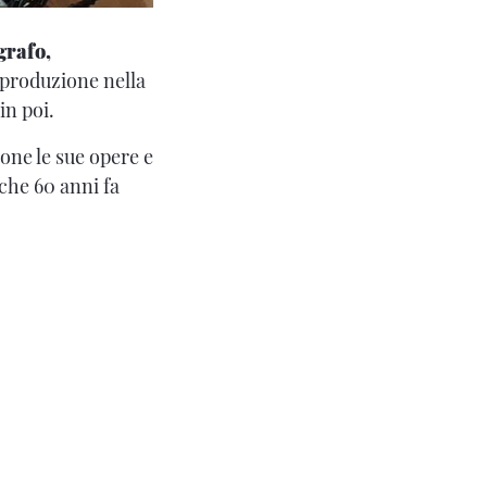
grafo,
a produzione nella
in poi.
one le sue opere e
 che 60 anni fa