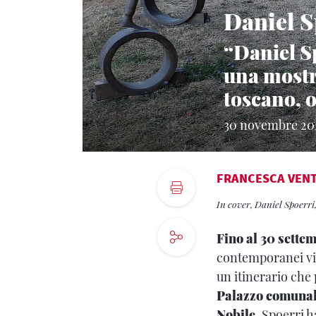
Daniel S
“Daniel Sp
una mostra
toscano, o
30 novembre 20
FRANCESCA VEN
In cover, Daniel Spoerri
Fino al 30 sett
contemporanei viv
un itinerario ch
Palazzo comuna
Nobile
. Spoerri h