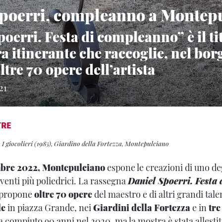
poerri, compleanno a Montep
oerri. Festa di compleanno” è il ti
 itinerante che raccoglie, nel bor
ltre 70 opere dell’artista
21
TRE
, I giocolieri (1985), Giardino della Fortezza, Montepulciano
embre 2022, Montepulciano
espone le creazioni di uno deg
enti più poliedrici. La rassegna
Daniel Spoerri. Festa
e propone
oltre 70 opere
del maestro e di altri grandi tale
le
in piazza Grande, nei
Giardini della Fortezza
e in
tre
a compiuto 90 anni nel 2020, ma la mostra è stata allesti