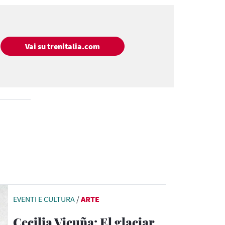
Vai su trenitalia.com
EVENTI E CULTURA
/
ARTE
Cecilia Vicuña: El glaciar