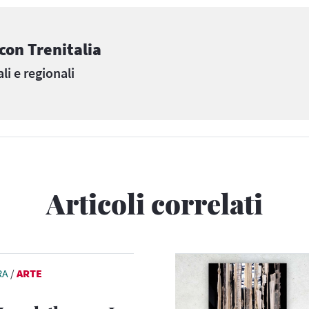
on Trenitalia
li e regionali
Articoli correlati
RA
/
ARTE