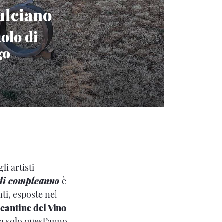
ulciano
tolo di
go
li artisti
 di compleanno
è
nti, esposte nel
 cantine del Vino
ta solo quest’anno