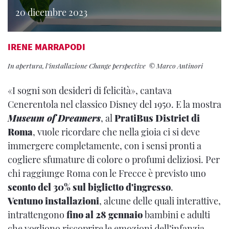
20 dicembre 2023
IRENE MARRAPODI
In apertura, l’installazione Change perspective © Marco Antinori
«I sogni son desideri di felicità», cantava
Cenerentola nel classico Disney del 1950. E la mostra
Museum of Dreamers
, al
PratiBus District di
Roma
, vuole ricordare che nella gioia ci si deve
immergere completamente, con i sensi pronti a
cogliere sfumature di colore o profumi deliziosi. Per
chi raggiunge Roma con le Frecce è previsto uno
sconto del 30% sul biglietto d'ingresso
.
Ventuno installazioni
, alcune delle quali interattive,
intrattengono
fino al 28 gennaio
bambini e adulti
che vogliono riscoprire le emozioni dell’infanzia.