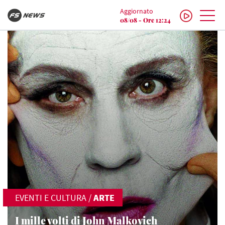
Aggiornato
08/08 - Ore 12:24
EVENTI E CULTURA
/
ARTE
I mille volti di John Malkovich