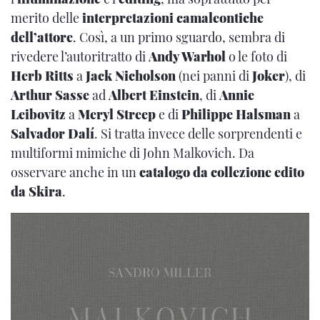
merito delle
interpretazioni camaleontiche
dell’attore
. Così, a un primo sguardo, sembra di
rivedere l’autoritratto di
Andy Warhol
o le foto di
Herb Ritts
a
Jack Nicholson
(nei panni di
Joker
), di
Arthur Sasse
ad
Albert Einstein
, di
Annie
Leibovitz
a
Meryl Streep
e di
Philippe Halsman
a
Salvador Dalí
. Si tratta invece delle sorprendenti e
multiformi mimiche di John Malkovich. Da
osservare anche in un
catalogo da collezione edito
da Skira
.