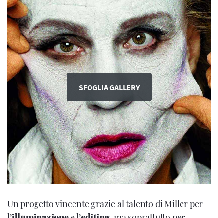
SFOGLIA GALLERY
Un progetto vincente grazie al talento di Miller per
l’
illuminazione
e l’
editing
, ma soprattutto per