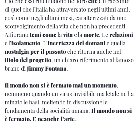
Ciò che essi rinchiudono nei loro
clic
è il racconto
di quel che l’Italia ha attraversato negli ultimi anni,
così come negli ultimi mesi, caratterizzati da uno
sconvolgimento della vita che non ha precedenti.
Affiorano
temi come
la
vita
e la
morte
. Le
relazioni
e l’
isolamento
. L’
incertezza del domani
e quella
nostalgia per il passato
che ritorna anche nel
titolo del progetto
, un chiaro riferimento al famoso
brano di
Jimmy Fontana
.
Il mondo non si è fermato mai un momento
,
nemmeno quando un virus invisibile ma letale ne ha
minato le basi, mettendo in discussione le
fondamenta della socialità umana.
Il mondo non si
è fermato. E neanche l’arte
.