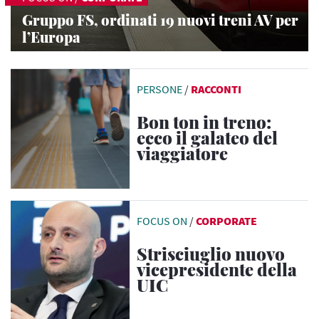
Gruppo FS, ordinati 19 nuovi treni AV per
l’Europa
PERSONE
/
RACCONTI
Bon ton in treno:
ecco il galateo del
viaggiatore
FOCUS ON
/
CORPORATE
Strisciuglio nuovo
vicepresidente della
UIC