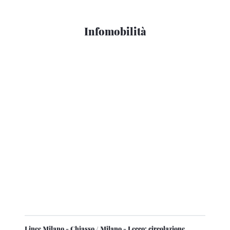
Infomobilità
Linee Milano - Chiasso / Milano - Lecco: circolazione
sospesa per l'investimento di una persona da parte di un