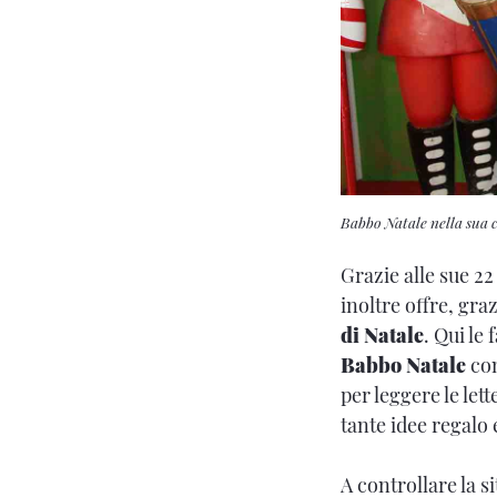
Babbo Natale nella sua 
Grazie alle sue 22
inoltre offre, gra
di Natale
. Qui le
Babbo Natale
co
per leggere le le
tante idee regalo 
A controllare la si