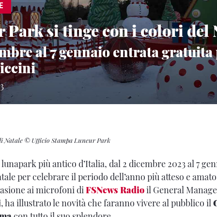
E
 Park si tinge con i colori del
mbre al 7 gennaio entrata gratuita
iccini
3
 di Natale © Ufficio Stampa Luneur Park
l lunapark più antico d’Italia, dal 2 dicembre 2023 al 7 ge
atale per celebrare il periodo dell’anno più atteso e amat
casione ai microfoni di
FSNews Radio
il General Manage
i
, ha illustrato le novità che faranno vivere al pubblico il
oma
con tutto il suo splendore.