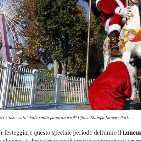
stra "osservato" dalla ruota panoramica © Ufficio Stampa Luneur Park
r festeggiare questo speciale periodo dell’anno il
Luneur
o al parco, a dimostrazione di quanto sia importante regal