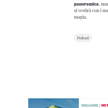
panoramica
, una
si vestirà con i m
magia.
Podcast
VIAGGIARE
/
ME