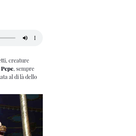
tti, creature
o
Pepe
, sempre
ta al di là dello