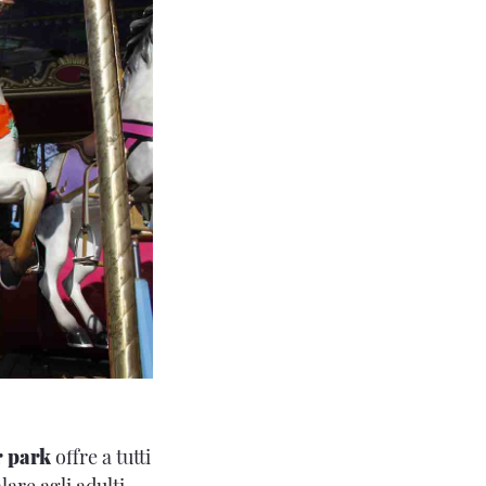
 park
offre a tutti
are agli adulti