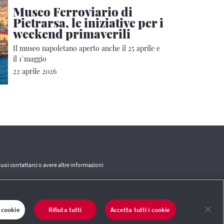
Museo Ferroviario di
Pietrarsa, le iniziative per i
weekend primaverili
Il museo napoletano aperto anche il 25 aprile e
il 1°maggio
22 aprile 2026
vuoi contattarci o avere altre informazioni
CONTATTI
 cookie
Rifiuta tutti
Accetta tutti i cookie
 del sito
|
Termini e condizioni
|
Credits
|
Protezione dei dati