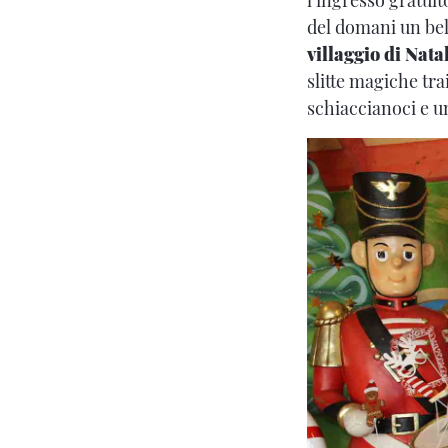
del domani un bel
villaggio di Nata
slitte magiche tra
schiaccianoci e un