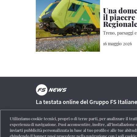
Una domen
il piacere
Regional
Treno, paesaggi 
16 maggio 2026
La testata online del Gruppo FS Italian
Utilizziamo cookie tecnici, propri o di terze parti, per analizzare il tra
esperienza di navigazione. Puoi acconsentire, inoltre, all’installazione 
inviarti pubblicità personalizzata in base al tuo profilo e alle tue abitud
Registrazione Tribunale di Roma n° 204/2009
|
Aut. SIAE 1312
chiudendo il banner puoi procedere nella navigazione con i soli cookie