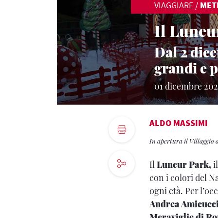
VIAGGIARE
/
MET
Il Luneur
Dal 2 dice
grandi e p
01 dicembre 202
ALDO MASSIMI
In apertura il Villaggio
Il
Luneur Park,
i
con i colori del N
ogni età. Per l’oc
Andrea Amicucc
Meraviglie di R