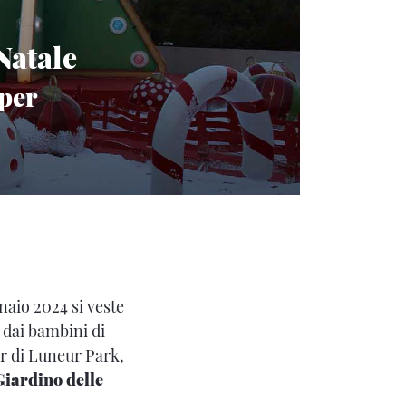
 Natale
 per
nnaio 2024 si veste
o dai bambini di
r di Luneur Park,
Giardino delle