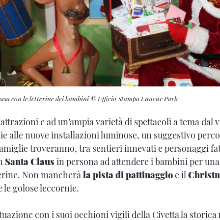
casa con le letterine dei bambini © Ufficio Stampa Luneur Park
 attrazioni e ad un’ampia varietà di spettacoli a tema dal v
zie alle nuove installazioni luminose, un suggestivo perc
 famiglie troveranno, tra sentieri innevati e personaggi fa
n
Santa Claus
in persona ad attendere i bambini per una 
tterine. Non mancherà
la pista di pattinaggio
e
il
Christ
e le golose leccornie.
tuazione con i suoi occhioni vigili della Civetta la storica