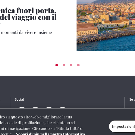
ica fuori porta,
 del viaggio con il
e
e momenti da vivere insieme
e
Social
Se 
ffico su questo sito web e migliorare la tua
dei cookie di profilazione, che ci aiutano ad
Impostazioni
ini di navigazione. Cliccando su “Rifiuta tutti” o
/I/1382-Lic. Società Consortile Fonografici 577/08
|
© Gruppo FS Italiane 2020
|
Mappa
 tecnici.
Scopri di più nella nostra Informativa