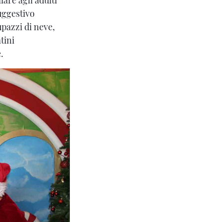
uggestivo
upazzi di neve,
tini
e.