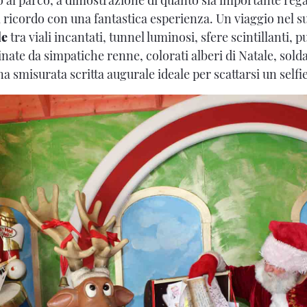
 ricordo con una fantastica esperienza. Un viaggio nel s
le
tra viali incantati, tunnel luminosi, sfere scintillanti, p
inate da simpatiche renne, colorati alberi di Natale, solda
a smisurata scritta augurale ideale per scattarsi un selfi