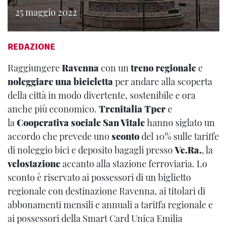
25 maggio 2022
REDAZIONE
Raggiungere
Ravenna
con un
treno regionale
e
noleggiare una bicicletta
per andare alla scoperta
della città in modo divertente, sostenibile e ora
anche più economico.
Trenitalia Tper
e
la
Cooperativa sociale San Vitale
hanno siglato un
accordo che prevede uno
sconto
del 10% sulle tariffe
di noleggio bici e deposito bagagli presso
Ve.Ra.
, la
velostazione
accanto alla stazione ferroviaria. Lo
sconto è riservato ai possessori di un biglietto
regionale con destinazione Ravenna, ai titolari di
abbonamenti mensili e annuali a tariffa regionale e
ai possessori della Smart Card Unica Emilia