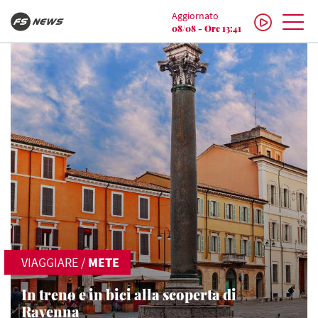
Aggiornato
08/08 - Ore 13:41
VIAGGIARE
/
METE
In treno e in bici alla scoperta di
Ravenna