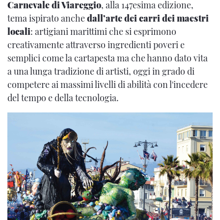
Carnevale di Viareggio
, alla 147esima edizione,
tema ispirato anche
dall’arte dei carri dei maestri
locali
: artigiani marittimi che si esprimono
creativamente attraverso ingredienti poveri e
semplici come la cartapesta ma che hanno dato vita
a una lunga tradizione di artisti, oggi in grado di
competere ai massimi livelli di abilità con l'incedere
del tempo e della tecnologia.