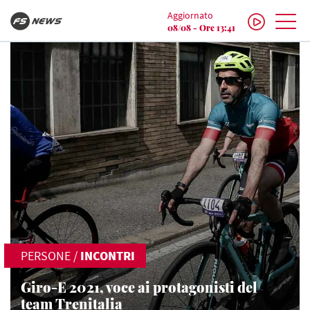
Aggiornato
08/08 - Ore 13:41
PERSONE
/
INCONTRI
Giro-E 2021, voce ai protagonisti del
team Trenitalia