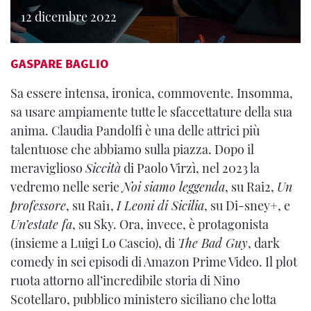
12 dicembre 2022
GASPARE BAGLIO
Sa essere intensa, ironica, commovente. Insomma,
sa usare ampiamente tutte le sfaccettature della sua
anima. Claudia Pandolfi è una delle attrici più
talentuose che abbiamo sulla piazza. Dopo il
meraviglioso
Siccità
di Paolo Virzì, nel 2023 la
vedremo nelle serie
Noi siamo leggenda
, su Rai2,
Un
professore
, su Rai1,
I Leoni di Sicilia
, su Di-sney+, e
Un’estate fa
, su Sky. Ora, invece, è protagonista
(insieme a Luigi Lo Cascio), di
The Bad Guy
, dark
comedy in sei episodi di Amazon Prime Video. Il plot
ruota attorno all’incredibile storia di Nino
Scotellaro, pubblico ministero siciliano che lotta