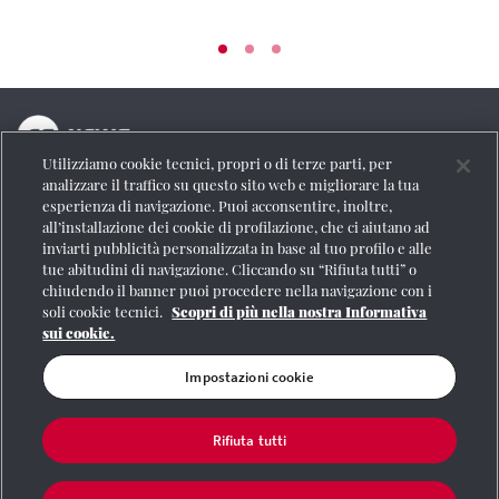
Utilizziamo cookie tecnici, propri o di terze parti, per
La testata online del Gruppo FS Italiane
analizzare il traffico su questo sito web e migliorare la tua
esperienza di navigazione. Puoi acconsentire, inoltre,
Social
all’installazione dei cookie di profilazione, che ci aiutano ad
inviarti pubblicità personalizzata in base al tuo profilo e alle
tue abitudini di navigazione. Cliccando su “Rifiuta tutti” o
chiudendo il banner puoi procedere nella navigazione con i
soli cookie tecnici.
Scopri di più nella nostra Informativa
Se vuoi contattarci o avere altre informazioni
sui cookie.
CONTATTI
Impostazioni cookie
Rifiuta tutti
Registrazione Tribunale di Roma n° 204/2009
|
Aut. SIAE 1312/I/1382-Lic.
Società Consortile Fonografici 577/08
|
© Gruppo FS Italiane 2020
|
Mappa del
sito
|
Termini e condizioni
|
Credits
|
Protezione dei dati personali
|
Partita