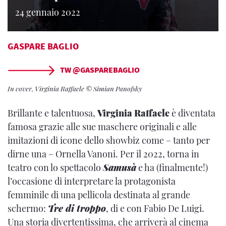
24 gennaio 2022
GASPARE BAGLIO
TW @GASPAREBAGLIO
In cover, Virginia Raffaele © Simian Panofsky
Brillante e talentuosa,
Virginia Raffaele
è diventata
famosa grazie alle sue maschere originali e alle
imitazioni di icone dello showbiz come – tanto per
dirne una – Ornella Vanoni. Per il 2022, torna in
teatro con lo spettacolo
Samusà
e ha (finalmente!)
l’occasione di interpretare la protagonista
femminile di una pellicola destinata al grande
schermo:
Tre di troppo
, di e con Fabio De Luigi.
Una storia divertentissima, che arriverà al cinema