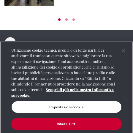
Utilizziamo cookie tecnici, propri o di terze parti, per
La testata online del Gruppo FS Italiane
analizzare il traffico su questo sito web e migliorare la tua
esperienza di navigazione. Puoi acconsentire, inoltre,
Social
all’installazione dei cookie di profilazione, che ci aiutano ad
inviarti pubblicità personalizzata in base al tuo profilo e alle
tue abitudini di navigazione. Cliccando su “Rifiuta tutti” o
chiudendo il banner puoi procedere nella navigazione con i
soli cookie tecnici.
Scopri di più nella nostra Informativa
Se vuoi contattarci o avere altre informazioni
sui cookie.
CONTATTI
Impostazioni cookie
Rifiuta tutti
Registrazione Tribunale di Roma n° 204/2009
|
Aut. SIAE 1312/I/1382-Lic.