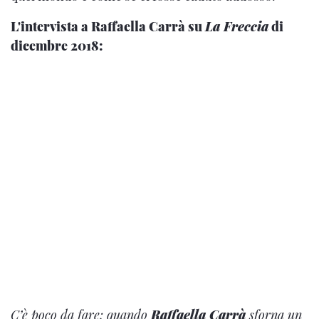
L'intervista a Raffaella Carrà su
La Freccia
di
dicembre 2018:
C’è poco da fare: quando
Raffaella Carrà
sforna un