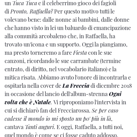
un
Tuca Tuca
e il celeberrimo gioco dei fagioli
di
Pronto, Raffaella?
Per questo motivo tutti le
volevano bene: dalle nonne ai bambini, dalle donne
che hanno visto in lei un baluardo di emancipazione
alla comunità arcobaleno che, in Raffaella, ha
trovato un'icona e un supporto. Oggi la piangiamo,
ma presto torneremo a fare
Fiesta
con le sue
canzoni, ricordando le sue carrambate (termine
entrato, di diritto, nel vocabolario italiano) e la
mitica risata. Abbiamo avuto l'onore di incontrarla e
ospitarla nella cover de
La
Freccia
di dicembre 2018
in occasione del lancio dell'album-strenna
Ogni
volta che è Natale
.
Vi riproponiamo l'intervista in
cui si dichiarò fan del Frecciarossa.
Se per caso
cadesse il mondo io mi sposto un p0' più in là
,
cantava
Tanti auguri
. E oggi, Raffaella, a tutti noi,
quel mondo è come se ci fosse caduto addosso.