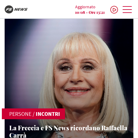
Aggiornato
10/08 - Ore 13:21
PERSONE
/
INCONTRI
La Freccia e FS News ricordano Raffaella
Carrà