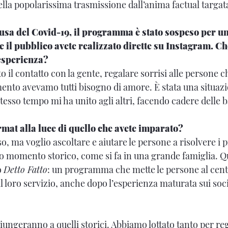
ella popolarissima trasmissione dall’anima factual targat
usa del Covid-19, il programma è stato sospeso per u
il pubblico avete realizzato dirette su Instagram. Ch
esperienza?
 il contatto con la gente, regalare sorrisi alle persone c
ento avevamo tutti bisogno di amore. È stata una situaz
tesso tempo mi ha unito agli altri, facendo cadere delle b
rmat alla luce di quello che avete imparato?
sso, ma voglio ascoltare e aiutare le persone a risolvere i p
o momento storico, come si fa in una grande famiglia. 
o
Detto Fatto
: un programma che mette le persone al centro
l loro servizio, anche dopo l’esperienza maturata sui soci
giungeranno a quelli storici. Abbiamo lottato tanto per r