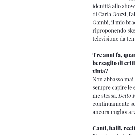
identità allo show
di Carla Gozzi, l
Gambi, il mio brac
riproponendo sket
televisione da ten
Tre anni fa, quan
bersaglio di crit
vinta?
Non abbasso mai l
sempre capire le 
me stessa.
Detto F
continuamente senz
ancora migliorare
Canti, balli, rec