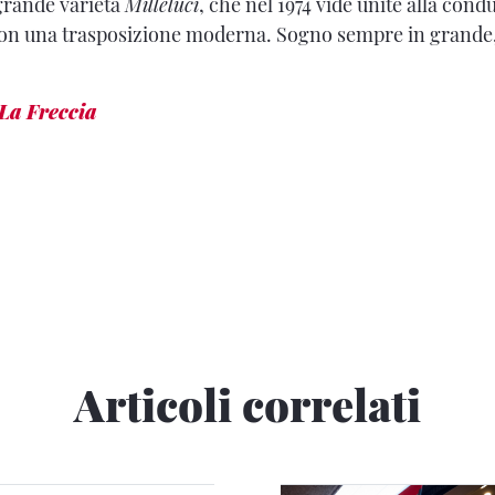
 grande varietà
Milleluci
, che nel 1974 vide unite alla con
con una trasposizione moderna. Sogno sempre in grande,
La Freccia
Articoli correlati