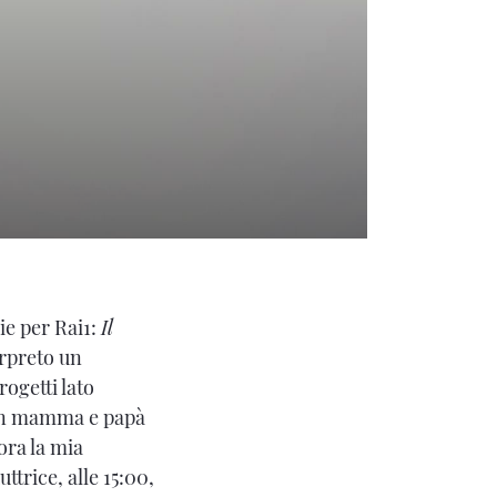
ie per Rai1:
Il
erpreto un
ogetti lato
 con mamma e papà
ora la mia
ttrice, alle 15:00,