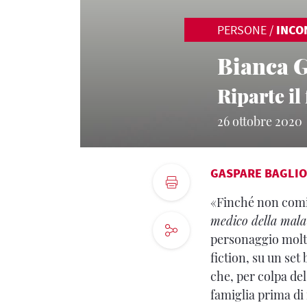
PERSONE
/
INCO
Bianca G
Riparte il
26 ottobre 2020
GASPARE BAGLIO
«Finché non com
medico della mala
personaggio molto
fiction, su un se
che, per colpa de
famiglia prima di i