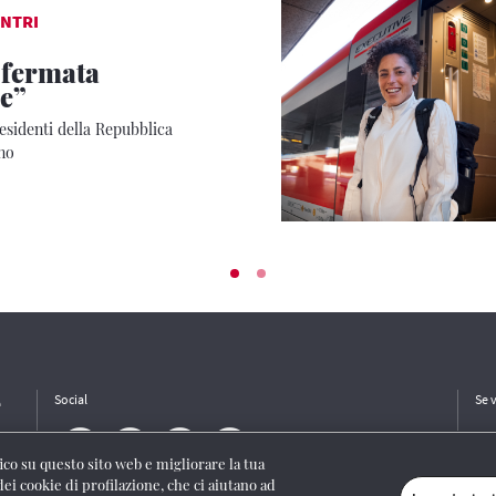
NTRI
 fermata
e”
residenti della Repubblica
eno
e
Social
Se 
ffico su questo sito web e migliorare la tua
dei cookie di profilazione, che ci aiutano ad