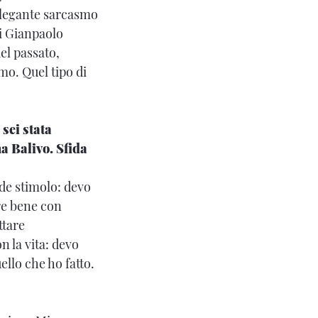
l’elegante sarcasmo
oi Gianpaolo
el passato,
mo. Quel tipo di
sei stata
na Balivo. Sfida
de stimolo: devo
re bene con
ttare
n la vita: devo
llo che ho fatto.