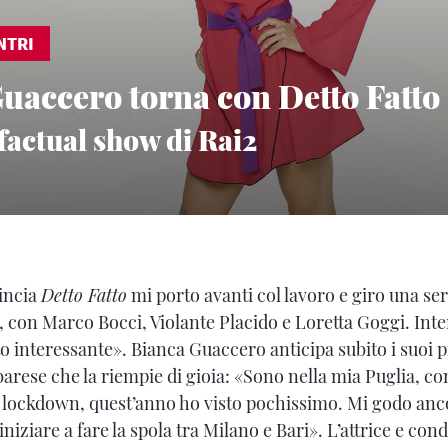
NTRI
uaccero torna con Detto Fatto
 factual show di Rai2
incia
Detto Fatto
mi porto avanti col lavoro e giro una ser
, con Marco Bocci, Violante Placido e Loretta Goggi. Int
 interessante». Bianca Guaccero anticipa subito i suoi pr
t barese che la riempie di gioia: «Sono nella mia Puglia,
l lockdown, quest’anno ho visto pochissimo. Mi godo anc
niziare a fare la spola tra Milano e Bari». L’attrice e condu