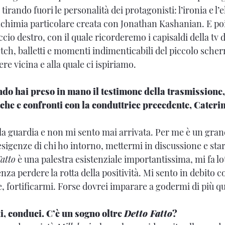
 tirando fuori le personalità dei protagonisti: l’ironia e 
’alchimia particolare creata con Jonathan Kashanian. E p
cio destro, con il quale ricorderemo i capisaldi della tv d
ch, balletti e momenti indimenticabili del piccolo scher
ere vicina e alla quale ci ispiriamo.
do hai preso in mano il testimone della trasmissione, 
iche e confronti con la conduttrice precedente, Cateri
a guardia e non mi sento mai arrivata. Per me è un gran
esigenze di chi ho intorno, mettermi in discussione e sta
atto
è una palestra esistenziale importantissima, mi fa lo
a perdere la rotta della positività. Mi sento in debito co
, fortificarmi. Forse dovrei imparare a godermi di più que
iti, conduci. C’è un sogno oltre
Detto Fatto
?