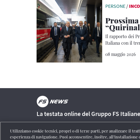
PERSONE
/
INCO
Prossima
“Quirinal
Il rapporto dei P
Italiana con il tr
08 maggio 2026
La testata online del Gruppo FS Italian
Utilizziamo cookie tecnici, propri o di terze parti, per analizzare il tra
esperienza di navigazione. Puoi acconsentire, inoltre, all’installazione 