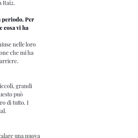
a Rai2.
n periodo. Per
e cosa vi ha
hiuse nelle loro
ione che mi ha
arriere.
iccoli, grandi
Questo può
 di tutto. I
al.
egalare una nuova