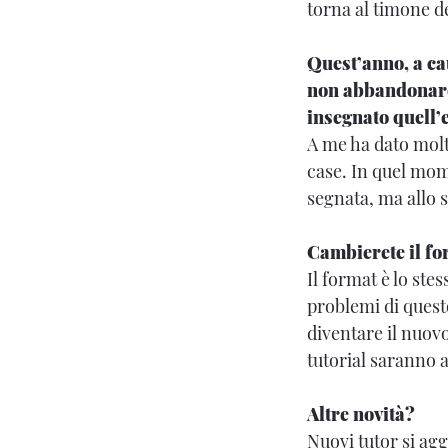
torna al timone d
Quest’anno, a ca
non abbandonare 
insegnato quell’
A me ha dato molto
case. In quel mom
segnata, ma allo s
Cambierete il fo
Il format è lo ste
problemi di quest
diventare il nuov
tutorial saranno a
Altre novità?
Nuovi tutor si ag