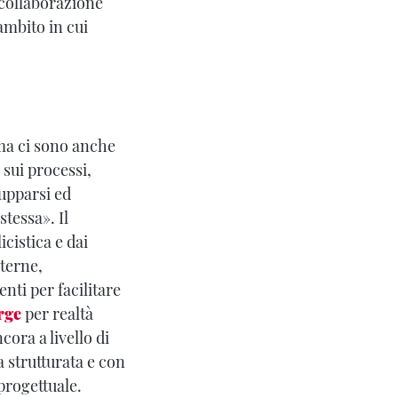
 collaborazione
ambito in cui
 ma ci sono anche
 sui processi,
lupparsi ed
stessa». Il
cistica e dai
sterne,
nti per facilitare
rge
per realtà
cora a livello di
a strutturata e con
progettuale.