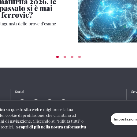
maturità 2026, le
 passato si è mai
 ferrovie?
otagonisti delle prove d'esame
e
Social
Se 
ffico su questo sito web e migliorare la tua
dei cookie di profilazione, che ci aiutano ad
Impostazioni
ini di navigazione. Cliccando su “Rifiuta tutti” o
/I/1382-Lic. Società Consortile Fonografici 577/08
|
© Gruppo FS Italiane 2020
|
Mappa
 tecnici.
Scopri di più nella nostra Informativa
stazioni cookie