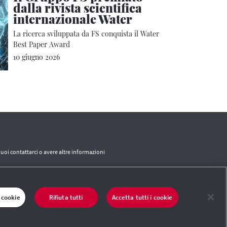
dalla rivista scientifica
internazionale Water
La ricerca sviluppata da FS conquista il Water
Best Paper Award
10 giugno 2026
vuoi contattarci o avere altre informazioni
CONTATTI
 cookie
Rifiuta tutti
Accetta tutti i cookie
 del sito
|
Termini e condizioni
|
Credits
|
Protezione dei dati