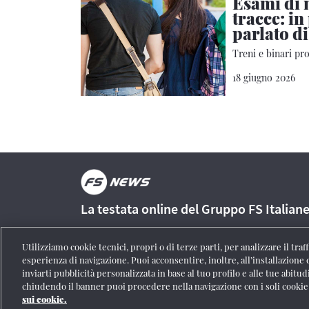
Esami di 
tracce: in
parlato di
Treni e binari pr
18 giugno 2026
La testata online del Gruppo FS Italian
Utilizziamo cookie tecnici, propri o di terze parti, per analizzare il tra
esperienza di navigazione. Puoi acconsentire, inoltre, all’installazione 
inviarti pubblicità personalizzata in base al tuo profilo e alle tue abitud
Registrazione Tribunale di Roma n° 204/2009
|
Aut. SIAE 1312
chiudendo il banner puoi procedere nella navigazione con i soli cookie
personali
|
Partita Iva 06359501001
|
Informativa cookie
|
Impo
sui cookie.