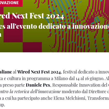
OVAZIONE
red Next Fest 2024
s all'evento dedicato a innovazion
a
aliane
al
Wired Next Fest 2024
, festival dedicato a inn
za e cultura in programma a Milano dal 14 al 16 giugno. A
a preso parte
Daniele Pes
, Responsabile Innovation del
ntro la retorica dell’innovazione
moderato dal Direttore d
a a cui ha partecipato anche Elena Melchioni, Transfor
up.