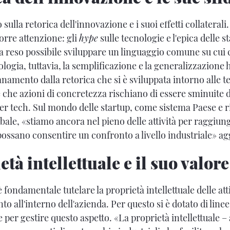
o sulla retorica dell'innovazione e i suoi effetti collaterali
porre attenzione: gli
hype
sulle tecnologie e l'epica delle st
ha reso possibile sviluppare un linguaggio comune su cui 
ologia, tuttavia, la semplificazione e la generalizzazione
tanamento dalla retorica che si è sviluppata intorno alle t
che azioni di concretezza rischiano di essere sminuite d
er tech. Sul mondo delle startup, come sistema Paese e ri
obale, «stiamo ancora nel pieno delle attività per raggiunge
 possano consentire un confronto a livello industriale» a
tà intellettuale e il suo valore
 fondamentale tutelare la proprietà intellettuale delle att
nto all'interno dell'azienda. Per questo si è dotato di line
 per gestire questo aspetto. «La proprietà intellettuale –