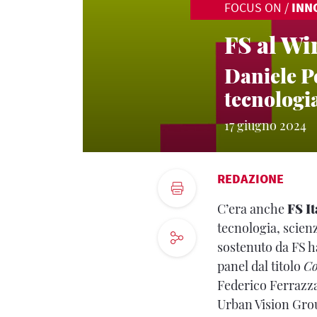
FOCUS ON
/
INN
FS al Wi
Daniele Pe
tecnologi
17 giugno 2024
REDAZIONE
C’era anche
FS It
tecnologia, scien
sostenuto da FS h
panel dal titolo
Co
Federico Ferrazz
Urban Vision Gro