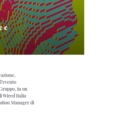
e e
ovazione,
ll’evento
 Gruppo, in un
i Wired Italia
mation Manager di