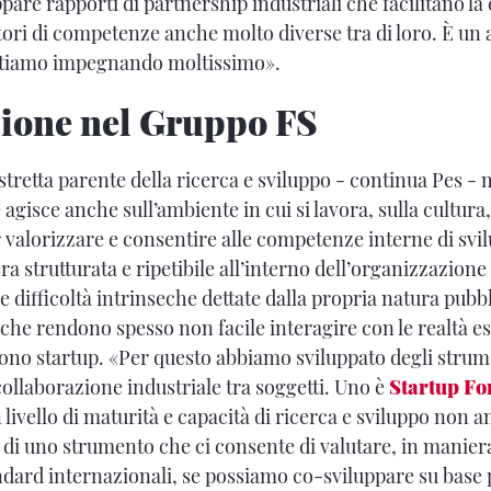
pare rapporti di partnership industriali che facilitano la
tori di competenze anche molto diverse tra di loro. È un 
stiamo impegnando moltissimo».
zione nel Gruppo FS
stretta parente della ricerca e sviluppo - continua Pes -
agisce anche sull’ambiente in cui si lavora, sulla cultura,
 valorizzare e consentire alle competenze interne di svi
a strutturata e ripetibile all’interno dell’organizzazione 
 difficoltà intrinseche dettate dalla propria natura pubbli
 che rendono spesso non facile interagire con le realtà e
ono startup. «Per questo abbiamo sviluppato degli strume
 collaborazione industriale tra soggetti. Uno è
Startup Fo
livello di maturità e capacità di ricerca e sviluppo non an
a di uno strumento che ci consente di valutare, in manier
ndard internazionali, se possiamo co-sviluppare su base 