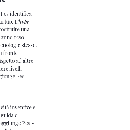
. Pes identifica
artup. L’
hype
costruire una
 hanno reso
ecnologie stesse.
i fronte
spetto ad altre
re livelli
ggiunge Pes.
ività inventive e
e guida e
 aggiunge Pes -