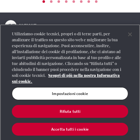
Utilizziamo cookie tecnici, propri o di terze parti, per
La testata online del Gruppo FS Italiane
analizzare il traffico su questo sito web e migliorare la tua
esperienza di navigazione. Puoi acconsentire, inoltre,
Social
all’installazione dei cookie di profilazione, che ci aiutano ad
inviarti pubblicità personalizzata in base al tuo profilo e alle
tue abitudini di navigazione. Cliccando su “Rifiuta tutti” o
chiudendo il banner puoi procedere nella navigazione con i
soli cookie tecnici.
Scopri di più nella nostra Informativa
Se vuoi contattarci o avere altre informazioni
sui cookie.
CONTATTI
Impostazioni cookie
Rifiuta tutti
Registrazione Tribunale di Roma n° 204/2009
|
Aut. SIAE 1312/I/1382-Lic.
Società Consortile Fonografici 577/08
|
© Gruppo FS Italiane 2020
|
Mappa del
sito
|
Termini e condizioni
|
Credits
|
Protezione dei dati personali
|
Partita
Accetta tutti i cookie
Iva 06359501001
|
Informativa cookie
|
Impostazioni cookie